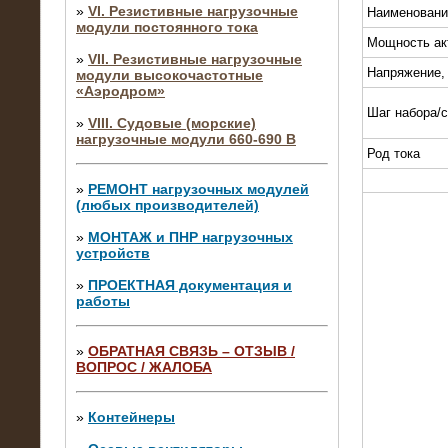
»
VI. Резистивные нагрузочные
Наименовани
модули постоянного тока
Мощность ак
»
VII. Резистивные нагрузочные
Напряжение,
модули высокочастотные
«Аэродром»
Шаг набора/
»
VIII. Судовые (морские)
нагрузочные модули 660-690 В
Род тока
»
РЕМОНТ нагрузочных модулей
(любых производителей)
»
МОНТАЖ и ПНР нагрузочных
устройств
»
ПРОЕКТНАЯ документация и
работы
»
ОБРАТНАЯ СВЯЗЬ – ОТЗЫВ /
ВОПРОС / ЖАЛОБА
10.04.2015
Аренда нагрузочного модуля 4 МВт,
10 кВ
»
Контейнеры