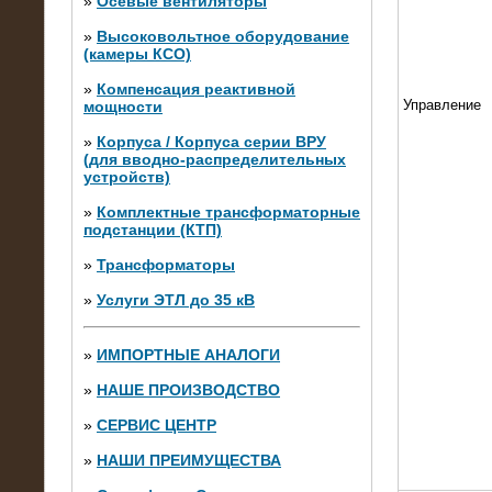
»
Осевые вентиляторы
»
Высоковольтное оборудование
(камеры КСО)
»
Компенсация реактивной
Управление
мощности
»
Корпуса / Корпуса серии ВРУ
(для вводно-распределительных
устройств)
»
Комплектные трансформаторные
подстанции (КТП)
28.02.2015
Нагрузочные модули 700 кВт (4
»
Трансформаторы
штуки)
»
Услуги ЭТЛ до 35 кВ
»
ИМПОРТНЫЕ АНАЛОГИ
»
НАШЕ ПРОИЗВОДСТВО
»
СЕРВИС ЦЕНТР
»
НАШИ ПРЕИМУЩЕСТВА