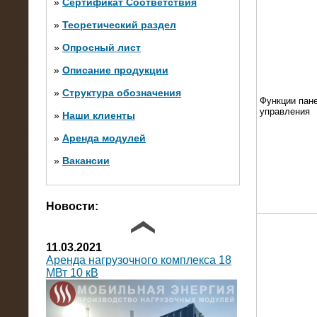
»
Сертификат Соответствия
»
Теоретический раздел
10.10.2014
»
Опросный лист
Нагрузочный комплекс 20 МВт в 2
яруса (напряжение 6-10 кВ)
»
Описание продукции
»
Структура обозначения
Функции пан
управления
»
Наши клиенты
»
Аренда модулей
»
Вакансии
Фото галерея
Новости:
11.03.2021
Аренда нагрузочного комплекса 18
МВт 10 кВ