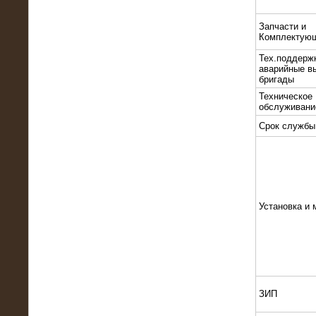
22.01.2016
Высоковольтный нагрузочный
Запчасти и
модуль 10 МВт с напряжением 6-10
Комплектую
кВ
Тех.поддерж
аварийные в
бригады
Техническое
обслуживани
Срок службы
Установка и 
15.10.2015
Высоковольтный нагрузочный
комплекс 60 МВт (6-10 кВ)
ЗИП