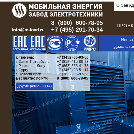
О Завод
8 (800) 600-78-05
ПРОЕКТ
+7 (495) 291-70-34
info@m-load.ru
Испыт
дизель-ге
г. Тюмень:
+7 (3452) 65-93-50
г. Санкт-Петербург:
+7 (812) 415-80-23
г. Ростов-на-Дону:
+7 (863) 333-41-75
г. Сургут:
+7 (3462) 38-51-17
г. Новосибирск:
+7 (3832) 05-97-38
Бесплатно по РФ:
8 (800) 600-78-05
Другие регионы (14)