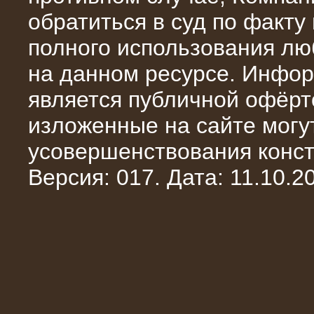
обратиться в суд по факту
полного использования л
на данном ресурсе. Инфор
10.04.2015
является публичной офёрт
Аренда нагрузочного модуля 4 МВт,
10 кВ
изложенные на сайте могут
усовершенствования конст
Версия: 017. Дата: 11.10.20
28.02.2015
Нагрузочные модули 700 кВт (4
штуки)