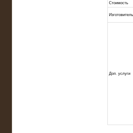
Стоимость
Изготовител
10.10.2015
Высоковольтные нагрузочные
модули 3 МВт и 6 МВт для нефтяной
компании
Доп. услуги
06.10.2015