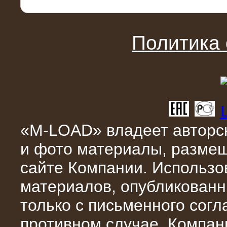
Поставка и монтаж нагрузочного
комплекса 18,5 МВт (6-10 кВ)
Политика
«M-LOAD» владеет авторск
08.05.2015
и фото материалы, разме
Нагрузочный комплекс 18 МВт (6 кВ)
для газотурбинных генераторов
сайте Компании. Использо
материалов, опубликованн
только с письменного сог
противном случае, Компан