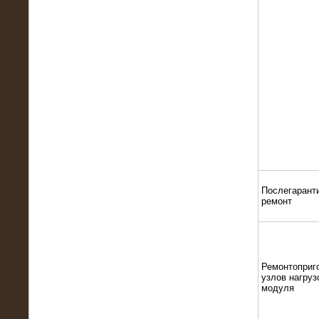
13.02.2016
Нагрузочный комплекс 8 МВт (10
МВА)
Послегарант
ремонт
Ремонтоприг
узлов нагруз
модуля