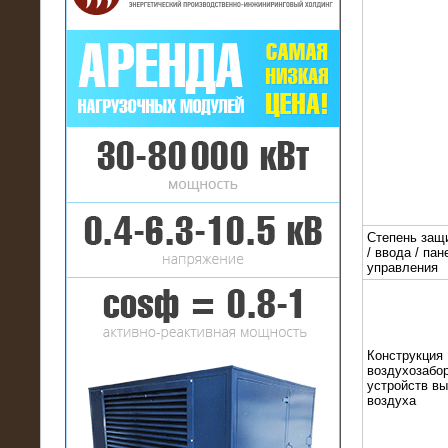
16.01.2017
Аренда нагрузочного комплекса 22
МВт (10 кВ) на газовое
месторождение
Степень защ
/ ввода / пан
управления
Конструкция
воздухозабор
устройств в
воздуха
17.10.2016
Резистивный высоковольтный
нагрузочный модуль 5 МВт