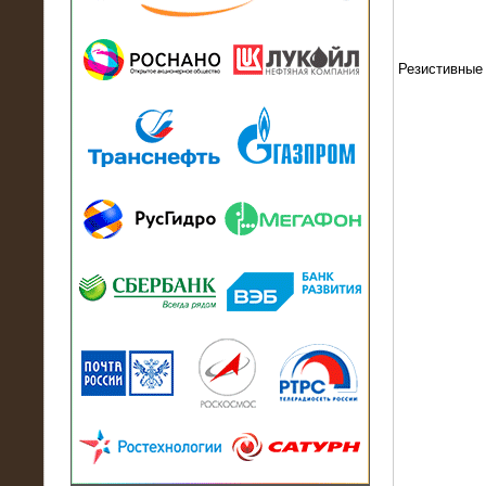
13.07.2018
Активно-реактивный нагрузочный
модуль в контейнере 2700 кВА на
Балтийский завод
Резистивные
22.06.2017
Активно-реактивные нагрузочные
модули 15 МВт (21,5 МВА) На Кубок
конфедераций