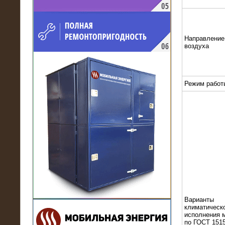
напряжением 10 кВ для
производственного предприятия
Направление
воздуха
Режим работ
21.03.2017
Комплектная трансформаторная
подстанция 6 МВА (морское
исполнение, IP56)
Варианты
климатическ
исполнения 
по ГОСТ 1515