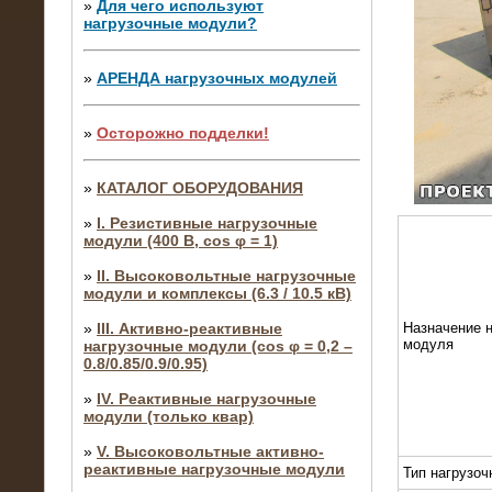
»
Для чего используют
нагрузочные модули?
»
АРЕНДА нагрузочных модулей
»
Осторожно подделки!
»
КАТАЛОГ ОБОРУДОВАНИЯ
»
I. Резистивные нагрузочные
модули (400 В, cos φ = 1)
»
II. Высоковольтные нагрузочные
модули и комплексы (6.3 / 10.5 кВ)
»
III. Активно-реактивные
Назначение н
модуля
нагрузочные модули (cos φ = 0,2 –
0.8/0.85/0.9/0.95)
»
IV. Реактивные нагрузочные
модули (только квар)
»
V. Высоковольтные активно-
реактивные нагрузочные модули
Тип нагрузоч