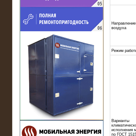
напряжением 10 кВ для
производственного предприятия
Направление
воздуха
Режим работ
21.03.2017
Комплектная трансформаторная
подстанция 6 МВА (морское
исполнение, IP56)
Варианты
климатическ
исполнения 
по ГОСТ 1515