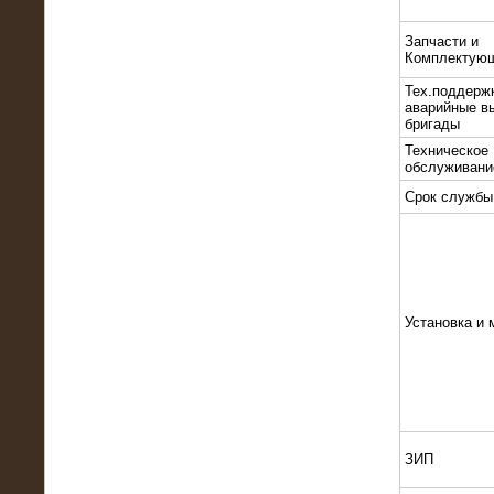
22.01.2016
Высоковольтный нагрузочный
Запчасти и
модуль 10 МВт с напряжением 6-10
Комплектую
кВ
Тех.поддерж
аварийные в
бригады
Техническое
обслуживани
Срок службы
Установка и 
15.10.2015
Высоковольтный нагрузочный
комплекс 60 МВт (6-10 кВ)
ЗИП