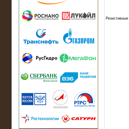
13.07.2018
Активно-реактивный нагрузочный
модуль в контейнере 2700 кВА на
Балтийский завод
Резистивные
22.06.2017
Активно-реактивные нагрузочные
модули 15 МВт (21,5 МВА) На Кубок
конфедераций