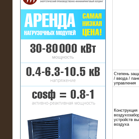
16.01.2017
Аренда нагрузочного комплекса 22
МВт (10 кВ) на газовое
месторождение
Степень защ
/ ввода / пан
управления
Конструкция
воздухозабор
устройств в
воздуха
17.10.2016
Резистивный высоковольтный
нагрузочный модуль 5 МВт