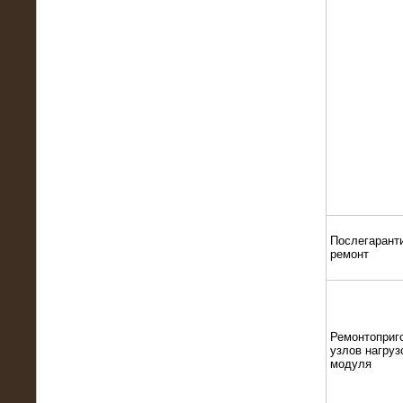
13.02.2016
Нагрузочный комплекс 8 МВт (10
МВА)
Послегарант
ремонт
Ремонтоприг
узлов нагруз
модуля