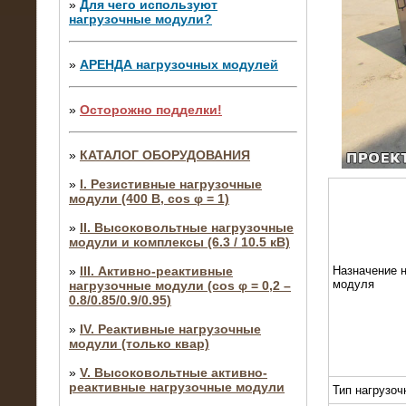
»
Для чего используют
нагрузочные модули?
»
АРЕНДА нагрузочных модулей
»
Осторожно подделки!
»
КАТАЛОГ ОБОРУДОВАНИЯ
»
I. Резистивные нагрузочные
модули (400 В, cos φ = 1)
»
II. Высоковольтные нагрузочные
модули и комплексы (6.3 / 10.5 кВ)
»
III. Активно-реактивные
Назначение н
модуля
нагрузочные модули (cos φ = 0,2 –
0.8/0.85/0.9/0.95)
»
IV. Реактивные нагрузочные
модули (только квар)
»
V. Высоковольтные активно-
реактивные нагрузочные модули
Тип нагрузоч