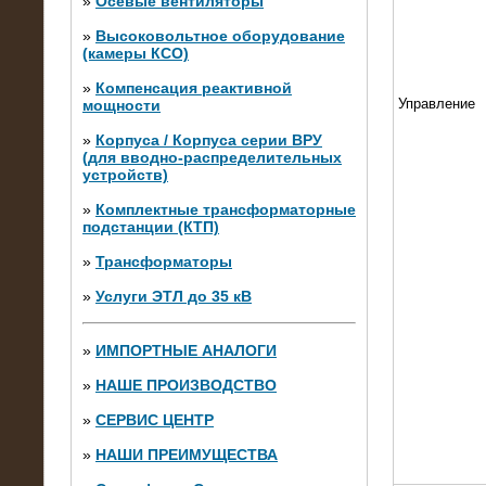
»
Осевые вентиляторы
»
Высоковольтное оборудование
(камеры КСО)
»
Компенсация реактивной
Управление
мощности
»
Корпуса / Корпуса серии ВРУ
(для вводно-распределительных
устройств)
»
Комплектные трансформаторные
подстанции (КТП)
28.02.2015
Нагрузочные модули 700 кВт (4
»
Трансформаторы
штуки)
»
Услуги ЭТЛ до 35 кВ
»
ИМПОРТНЫЕ АНАЛОГИ
»
НАШЕ ПРОИЗВОДСТВО
»
СЕРВИС ЦЕНТР
»
НАШИ ПРЕИМУЩЕСТВА