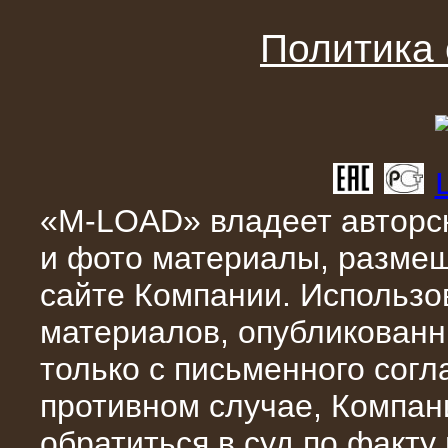
Поставка и монтаж нагрузочного
комплекса 18,5 МВт (6-10 кВ)
Политика
«M-LOAD» владеет авторск
и фото материалы, разме
08.05.2015
сайте Компании. Использо
Нагрузочный комплекс 18 МВт (6 кВ)
для газотурбинных генераторов
материалов, опубликованн
только с письменного сог
противном случае, Компан
обратиться в суд по факту