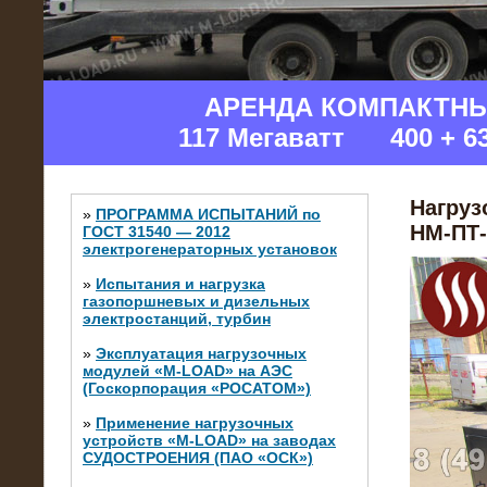
АРЕНДА КОМПАКТН
117 Мегаватт 400 + 6
Нагруз
»
ПРОГРАММА ИСПЫТАНИЙ по
НМ-ПТ-
ГОСТ 31540 — 2012
электрогенераторных установок
»
Испытания и нагрузка
газопоршневых и дизельных
электростанций, турбин
»
Эксплуатация нагрузочных
модулей «M-LOAD» на АЭС
(Госкорпорация «РОСАТОМ»)
»
Применение нагрузочных
устройств «M-LOAD» на заводах
СУДОСТРОЕНИЯ (ПАО «ОСК»)