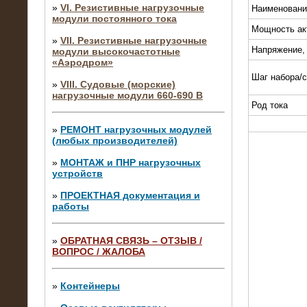
»
VI. Резистивные нагрузочные
Наименовани
модули постоянного тока
Мощность ак
»
VII. Резистивные нагрузочные
Напряжение,
модули высокочастотные
«Аэродром»
Шаг набора/
»
VIII. Судовые (морские)
нагрузочные модули 660-690 В
Род тока
»
РЕМОНТ нагрузочных модулей
(любых производителей)
»
МОНТАЖ и ПНР нагрузочных
устройств
»
ПРОЕКТНАЯ документация и
работы
»
ОБРАТНАЯ СВЯЗЬ – ОТЗЫВ /
ВОПРОС / ЖАЛОБА
10.04.2015
Аренда нагрузочного модуля 4 МВт,
10 кВ
»
Контейнеры