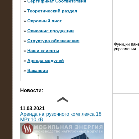
»
Сертификат Соответствия
»
Теоретический раздел
10.10.2014
»
Опросный лист
Нагрузочный комплекс 20 МВт в 2
яруса (напряжение 6-10 кВ)
»
Описание продукции
»
Структура обозначения
Функции пан
управления
»
Наши клиенты
»
Аренда модулей
»
Вакансии
Фото галерея
Новости:
11.03.2021
Аренда нагрузочного комплекса 18
МВт 10 кВ