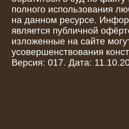
полного использования л
на данном ресурсе. Инфор
является публичной офёрт
10.04.2015
изложенные на сайте могут
Аренда нагрузочного модуля 4 МВт,
10 кВ
усовершенствования конст
Версия: 017. Дата: 11.10.20
28.02.2015
Нагрузочные модули 700 кВт (4
штуки)