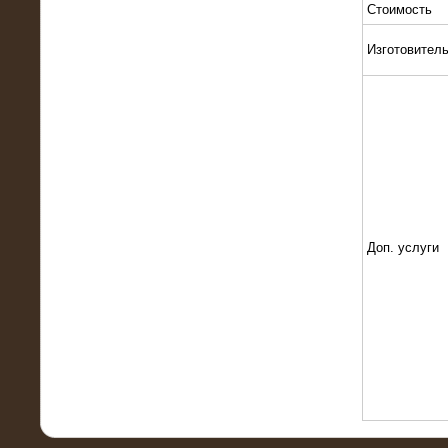
Стоимость
Изготовител
10.10.2015
Высоковольтные нагрузочные
модули 3 МВт и 6 МВт для нефтяной
компании
Доп. услуги
06.10.2015