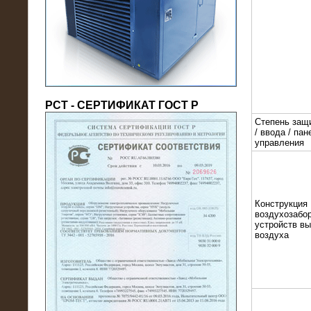
(напряжение 6/10 кВ)
РСТ - СЕРТИФИКАТ ГОСТ Р
Степень защ
/ ввода / пан
управления
21.08.2016
На производственное предприятие
поставлены в аренду нагрузочные
Конструкция
модули 20 МВт (0,4 кВ)
воздухозабор
устройств в
воздуха