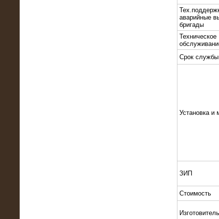
Тех.поддерж
аварийные в
бригады
Техническое
обслуживани
Срок службы
10.10.2015
Высоковольтные нагрузочные
модули 3 МВт и 6 МВт для нефтяной
компании
Установка и 
ЗИП
Стоимость
06.10.2015
Изготовител