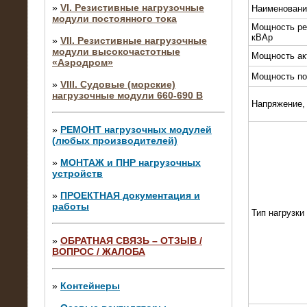
»
VI. Резистивные нагрузочные
Наименовани
модули постоянного тока
Мощность ре
кВАр
»
VII. Резистивные нагрузочные
модули высокочастотные
Мощность ак
«Аэродром»
Мощность по
»
VIII. Судовые (морские)
нагрузочные модули 660-690 В
Напряжение,
»
РЕМОНТ нагрузочных модулей
(любых производителей)
»
МОНТАЖ и ПНР нагрузочных
устройств
»
ПРОЕКТНАЯ документация и
работы
Тип нагрузки
»
ОБРАТНАЯ СВЯЗЬ – ОТЗЫВ /
ВОПРОС / ЖАЛОБА
10.04.2015
Аренда нагрузочного модуля 4 МВт,
10 кВ
»
Контейнеры