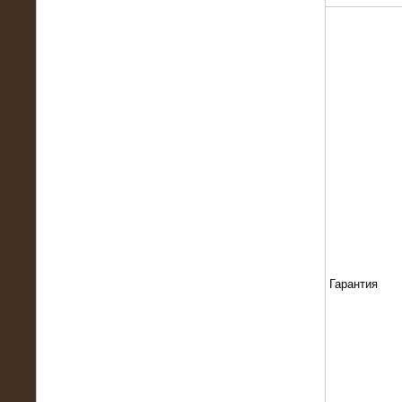
13.02.2016
Нагрузочный комплекс 8 МВт (10
МВА)
Гарантия