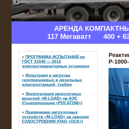
АРЕНДА КОМПАКТН
117 Мегаватт 400 + 6
Реакти
»
ПРОГРАММА ИСПЫТАНИЙ по
Р-1000
ГОСТ 31540 — 2012
электрогенераторных установок
»
Испытания и нагрузка
газопоршневых и дизельных
электростанций, турбин
»
Эксплуатация нагрузочных
модулей «M-LOAD» на АЭС
(Госкорпорация «РОСАТОМ»)
»
Применение нагрузочных
устройств «M-LOAD» на заводах
СУДОСТРОЕНИЯ (ПАО «ОСК»)