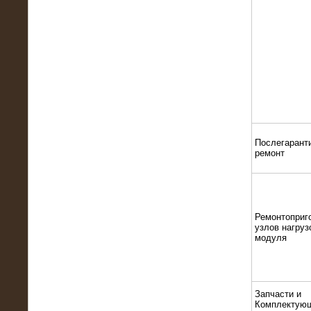
22.01.2016
Высоковольтный нагрузочный
модуль 10 МВт с напряжением 6-10
кВ
Послегарант
ремонт
15.10.2015
Ремонтоприг
Высоковольтный нагрузочный
узлов нагруз
комплекс 60 МВт (6-10 кВ)
модуля
Запчасти и
Комплектую