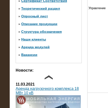
»
Сертификат Соответствия
Управление
»
Теоретический раздел
10.10.2014
»
Опросный лист
Нагрузочный комплекс 20 МВт в 2
яруса (напряжение 6-10 кВ)
»
Описание продукции
»
Структура обозначения
»
Наши клиенты
»
Аренда модулей
»
Вакансии
Фото галерея
Новости:
11.03.2021
Аренда нагрузочного комплекса 18
МВт 10 кВ