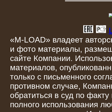
10.04.2015
Аренда нагрузочного модуля 4 МВт,
«M-LOAD» владеет авторск
10 кВ
и фото материалы, разме
сайте Компании. Использо
материалов, опубликованн
только с письменного сог
противном случае, Компан
обратиться в суд по факту
28.02.2015
полного использования л
Нагрузочные модули 700 кВт (4
штуки)