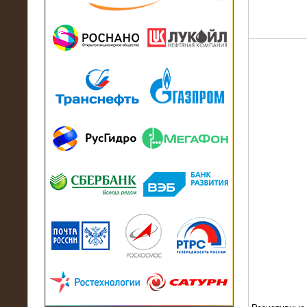
13.07.2018
Активно-реактивный нагрузочный
модуль в контейнере 2700 кВА на
Балтийский завод
22.06.2017
Активно-реактивные нагрузочные
модули 15 МВт (21,5 МВА) На Кубок
конфедераций