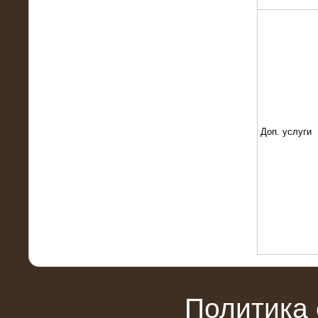
Поставка и монтаж нагрузочного
комплекса 18,5 МВт (6-10 кВ)
Доп. услуги
08.05.2015
Нагрузочный комплекс 18 МВт (6 кВ)
для газотурбинных генераторов
Политика