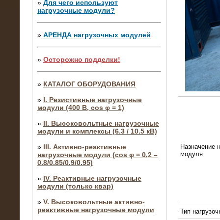
»
Для чего используют
нагрузочные модули?
»
АРЕНДА нагрузочных модулей
»
Осторожно подделки!
»
КАТАЛОГ ОБОРУДОВАНИЯ
»
I. Резистивные нагрузочные
модули (400 В, cos φ = 1)
»
II. Высоковольтные нагрузочные
модули и комплексы (6.3 / 10.5 кВ)
»
III. Активно-реактивные
Назначение н
модуля
нагрузочные модули (cos φ = 0,2 –
0.8/0.85/0.9/0.95)
»
IV. Реактивные нагрузочные
модули (только квар)
»
V. Высоковольтные активно-
реактивные нагрузочные модули
Тип нагрузоч