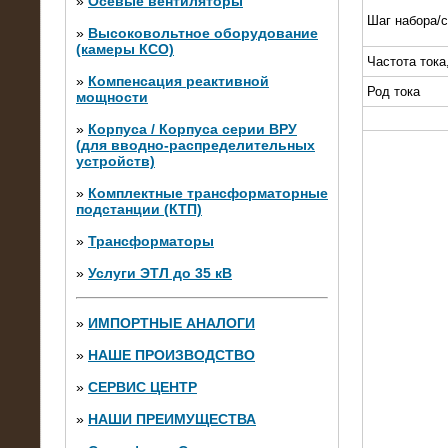
»
Осевые вентиляторы
Шаг набора/
»
Высоковольтное оборудование
(камеры КСО)
Частота тока
»
Компенсация реактивной
Род тока
мощности
»
Корпуса / Корпуса серии ВРУ
(для вводно-распределительных
устройств)
»
Комплектные трансформаторные
подстанции (КТП)
28.02.2015
Нагрузочные модули 700 кВт (4
»
Трансформаторы
штуки)
»
Услуги ЭТЛ до 35 кВ
»
ИМПОРТНЫЕ АНАЛОГИ
»
НАШЕ ПРОИЗВОДСТВО
»
СЕРВИС ЦЕНТР
»
НАШИ ПРЕИМУЩЕСТВА