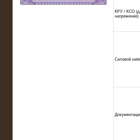
11.03.2016
КРУ / КСО (д
напряжения)
Нагрузочный модуль НМ-100-К2 для
DATA-центра
Силовой каб
02.03.2016
Нагрузочное устройство 400 кВт
(500 кВА) для сети АЗС
Документаци