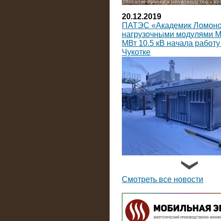
20.12.2019
ПАТЭС «Академик Ломоно
нагрузочными модулями 
МВт 10.5 кВ начала работу
Чукотке
14.09.2019
На Коломенский завод пос
нагрузочных модулей пост
Смотреть все новости
тока мощностью по 3600 к