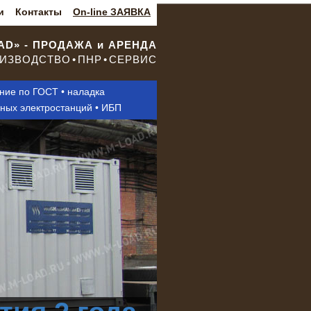
и
Контакты
On-line ЗАЯВКА
OAD» - ПРОДАЖА и АРЕНДА
ИЗВОДСТВО • ПНР • СЕРВИС
ание по ГОСТ • наладка
нных электростанций • ИБП