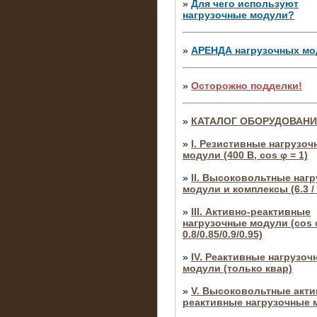
»
Для чего используют
нагрузочные модули?
»
АРЕНДА нагрузочных мо
»
Осторожно подделки!
»
КАТАЛОГ ОБОРУДОВАН
»
I. Резистивные нагрузоч
модули (400 В, cos φ = 1)
»
II. Высоковольтные наг
модули и комплексы (6.3 / 
»
III. Активно-реактивные
нагрузочные модули (cos φ
0.8/0.85/0.9/0.95)
»
IV. Реактивные нагрузоч
модули (только квар)
»
V. Высоковольтные акти
реактивные нагрузочные 