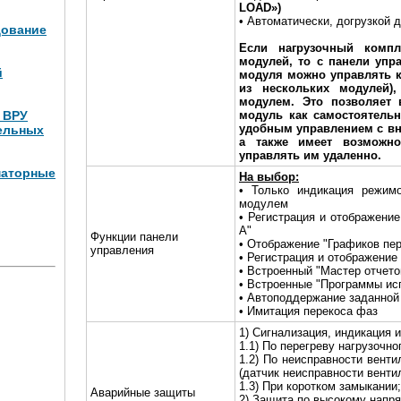
LOAD»)
• Автоматически, догрузкой 
дование
Если нагрузочный компл
модулей, то с панели упр
й
модуля можно управлять к
из нескольких модулей)
модулем. Это позволяет 
и ВРУ
модуль как самостоятельн
удобным управлением с вн
ельных
а также имеет возможно
управлять им удаленно.
маторные
На выбор:
• Только индикация режим
модулем
Вт (4
• Регистрация и отображени
А"
Функции панели
• Отображение "Графиков пе
управления
• Регистрация и отображение
• Встроенный "Мастер отчето
• Встроенные "Программы ис
• Автоподдержание заданной
• Имитация перекоса фаз
1) Сигнализация, индикация и
1.1) По перегреву нагрузочно
1.2) По неисправности венти
(датчик неисправности венти
1.3) При коротком замыкании;
Аварийные защиты
2) Защита по высокому напр