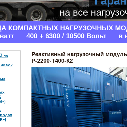
Гаран
на все нагруз
ДА КОМПАКТНЫХ НАГРУЗОЧНЫХ МО
аватт 400 + 6300 / 10500 Вольт в 
Реактивный нагрузочный модул
Й по
Р-2200-Т400-К2
ановок
ных
ых
С
М»)
х
аводах
К»)