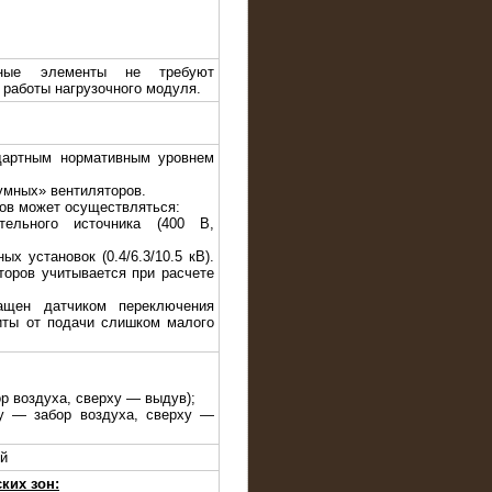
ивные элементы не требуют
 работы нагрузочного модуля.
дартным нормативным уровнем
умных» вентиляторов.
ров может осуществляться:
тельного источника (400 В,
ых установок (0.4/6.3/10.5 кВ).
торов учитывается при расчете
ащен датчиком переключения
иты от подачи слишком малого
ор воздуха, сверху — выдув);
зу — забор воздуха, сверху —
ый
ких зон: