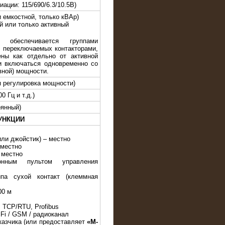
ации: 115/690/6.3/10.5В)
 емкостной, только кВАр)
й или только активный
а обеспечивается группами
, переключаемых контакторами,
ны как отдельно от активной
к и включаться одновременно со
вной) мощности.
я регулировка мощности)
0 Гц и т.д.)
оянный)
УНКЦИИ
или джойстик) – местно
 местно
 местно
онным пультом управления
па сухой контакт (клеммная
00 м
 TCP/RTU, Profibus
iFi / GSM / радиоканал
казчика (или предоставляет
«M-