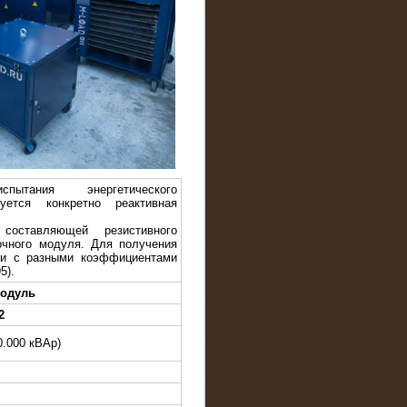
спытания энергетического
уется конкретно реактивная
 составляющей резистивного
зочного модуля. Для получения
ти с разными коэффициентами
5).
модуль
2
0.000 кВАр)