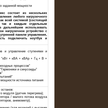
до заданной мощности
екс состоит из нескольких
авления любого нагрузочного
ак всей системой (состоящей
, так и каждым отдельным
в дальнейшем использовать
ое нагрузочное устройство с
утренней панели управления,
сть подключить ноутбук и
ов и управление ступенями и
е "кВт + кВА + кВАр + Гц + В +
реходных процессов"
 "Гармоники и синусоиды"
в"
пытаний"
 мощности источника питания
 останов:
го модуля (датчик перегрева);
лятора / малого потока воздуха
ляторов, анемометр);
яжению (для моделей с высоким