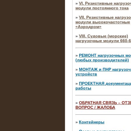
»
VI. Резистивные нагруз
модули постоянного тока
»
VII. Резистивные нагруз
модули высокочастотные
«Аэродром»
»
VIII. Судовые (морские)
нагрузочные модули 660-6
»
РЕМОНТ нагрузочных м
(любых производителей)
»
МОНТАЖ и ПНР нагрузо
устройств
»
ПРОЕКТНАЯ документац
работы
»
ОБРАТНАЯ СВЯЗЬ – ОТЗ
ВОПРОС / ЖАЛОБА
10.04.2015
Аренда нагрузочного моду
10 кВ
»
Контейнеры