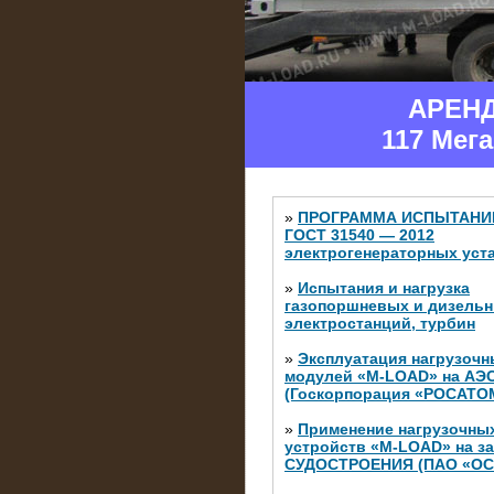
АРЕН
117 Мег
»
ПРОГРАММА ИСПЫТАНИ
ГОСТ 31540 — 2012
электрогенераторных уст
»
Испытания и нагрузка
газопоршневых и дизель
электростанций, турбин
»
Эксплуатация нагрузочн
модулей «M-LOAD» на АЭ
(Госкорпорация «РОСАТО
»
Применение нагрузочны
устройств «M-LOAD» на з
СУДОСТРОЕНИЯ (ПАО «ОС