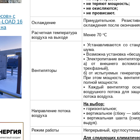
•
не теряют мощность;
•
не окисляются;
•
не провисают.
сов» с
Принудительное. Резист
M-LOAD 16
Охлаждение
охлаждения после окончания
 на
Расчетная температура
Менее 70
°
С
воздуха на выходе
• Устанавливаются со стан
шума.
• Возможна установка «бесш
• Электропитание вентилято
а) от внешнего вспомога
трехфазный),
Вентиляторы
б) от испытуемых генераторн
При этом мощность вентиля
полной мощности.
• Каждый вентилятор осн
воздушного потока для защ
потока воздуха.
На выбор:
тавлено 8
• горизонтальное;
Направление потока
оянного
• вертикальное (сбоку — заб
воздуха
Вт каждый
• вертикальная шахта (сни
выдув).
Режим работы
Непрерывный, круглосуточн
Для следующих климатичес