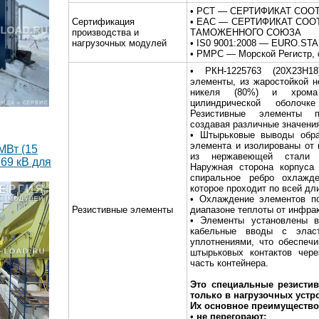
• РСТ — СЕРТИФИКАТ СОО
Сертификация
• EAC — СЕРТИФИКАТ СОО
производства и
ТАМОЖЕННОГО СОЮЗА
нагрузочных модулей
• IS0 9001:2008 — EURO.S
• РМРС — Морской Регистр, 
• РКН-1225763 (20Х23Н18
элементы, из жаростойкой 
никеля (80%) и хрома
цилиндрической оболоч
Резистивные элементы пе
создавая различные значени
• Штырьковые выводы обра
элемента и изолированы от 
МВт (15
из нержавеющей стали к
69 кВ для
Наружная сторона корпуса 
спиральное ребро охлажд
которое проходит по всей дл
• Охлаждение элементов по
Резистивные элементы
диапазоне теплоты от инфрак
• Элементы установлены в
кабельные вводы с эласт
уплотнениями, что обеспеч
штырьковых контактов чере
часть контейнера.
Это специальные резисти
только в нагрузочных устр
Их основное преимущество 
•
не перегорают;