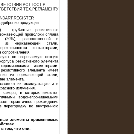
ТВЕТСТВИЯ РСТ ГОСТ Р
ТВЕТСТВИЯ ТЕХ.РЕГЛАМЕНТУ
TANDART.REGISTER
одобрение продукции
) - трубчатые резистивные
нержавеющей проволоки сплава
 (20%), расположенной в
ке из нержавеющей стали.
реключаются контакторами,
я сопротивления.
зуют не нагреваемую секцию
корпуса резистивного элемента
ерамическими изоляторами.
резистивного элемента имеет
ения из нержавеющей стали,
ине элемента.
зволяет их эксплуатацию и в
расного излучения.
 камеры, в которых имеются
ичными водонепроницаемыми
ивает герметичное прохождение
з перегородку во внутреннюю
вные элементы применяемые
ойствах.
в том, что они: