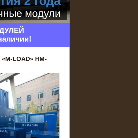
тия 2 года
очные модули
ДУЛЕЙ
наличии!
ь «M-LOAD» НМ-