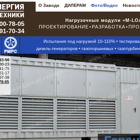
О Заводе
ДИЛЕРАМ
Фото/Видео
Новост
Нагрузочные модули «M-L
00-78-05
ПРОЕКТИРОВАНИЕ • РАЗРАБОТКА • ПРО
291-70-34
Испытания под нагрузкой 10-110% • тестиров
дизель-генераторов • газопоршневых • газотурби
93-50
80-23
41-75
51-17
97-38
78-05