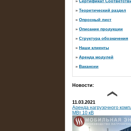
»
Сертификат Соответств
»
Теоретический раздел
10.10.2014
»
Опросный лист
Нагрузочный комплекс 20 
яруса (напряжение 6-10 кВ
»
Описание продукции
»
Структура обозначения
»
Наши клиенты
»
Аренда модулей
»
Вакансии
Фото галерея
Новости:
11.03.2021
Аренда нагрузочного комп
МВт 10 кВ