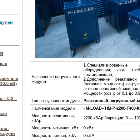
дулей
ИЯ
ные
1.Специализированные и
оборудования, когда треб
составляющая;
Назначение нагрузочного
рузочные
2.Дополнение реактивной
модуля
10.5 кВ)
(активная мощность) нагру
активно-реактивной мощнос
мощности (cos φ от 0.1 до 0.9
 = 0,2 –
Тип нагрузочного модуля
Реактивный нагрузочный 
Наименование модели
«M-LOAD»
НМ-Р-2200-Т400-К
ные
Мощность реактивная,
2200 кВАр (вариации: 3 — 10
кВАр
Мощность активная, кВт
0 кВт
вно-
модули
Мощность полная, кВА
0 кВА