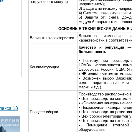
ия
нагрузочного модуля
напряжением);
3) Защита по низкому напря
4) Система пожаротушения и
5) Защита от: снега, дожд
модулей открытого исполнен
МВт в 2
)
ОСНОВНЫЕ ТЕХНИЧЕСКИЕ ДАННЫЕ 
Возможно изменение ко
Варианты характеристик
характеристик в соответстви
Качество и репутация 
больше всего.
• Поэтому, при производст
LOAD» используются комп
Комплектующие
Евросоюза, России, США, Яп
• НЕ используются категори
• Возможен выбор Заказчик
реле твердотельные или 
марки и т.д.).
Производство расположено в 
• Цех производства металлич
• «Обитаемая камера» нанес
• Покрасочная «камера поли
лекса 18
Процесс сборки
• Цех производства резистив
• Цех сборки электрощитов у
• Цех производства готовых 
• Помещение итоговой 
оборудования.