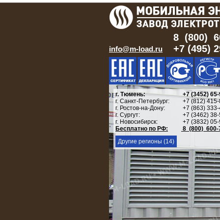
8 (800) 6
+7 (495) 
info@m-load.ru
г. Тюмень:
+7 (3452) 65-
г. Санкт-Петербург:
+7 (812) 415-
г. Ростов-на-Дону:
+7 (863) 333-
г. Сургут:
+7 (3462) 38-
г. Новосибирск:
+7 (3832) 05-
Бесплатно по РФ:
8 (800) 600-
Другие регионы (14)