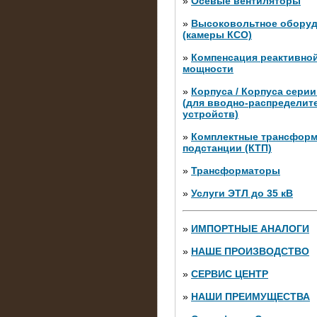
»
Осевые вентиляторы
»
Высоковольтное обору
(камеры КСО)
»
Компенсация реактивно
мощности
»
Корпуса / Корпуса сери
(для вводно-распределит
устройств)
»
Комплектные трансфор
подстанции (КТП)
28.02.2015
Нагрузочные модули 700 к
»
Трансформаторы
штуки)
»
Услуги ЭТЛ до 35 кВ
»
ИМПОРТНЫЕ АНАЛОГИ
»
НАШЕ ПРОИЗВОДСТВО
»
СЕРВИС ЦЕНТР
»
НАШИ ПРЕИМУЩЕСТВА