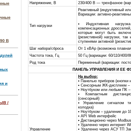
Напряжение, В
230/400 В — трехфазное (вари
очные
Реактивный (индуктивный или
Вариации: активно-реактивны
очные
•
Индуктивная нагрузк
Тип нагрузки
компенсационных дросселей
которые могут быть включе
(резистивной) нагрузки, та
90 В
ступенями активной (резисти
Шаг набора/сброса
От 1 кВАр (возможна плавна
одулей
Частота тока, Гц
50 Гц (вариации: 60/110/400/80
Род тока
Переменный (вариации: пост
чных
ПАНЕЛЬ УПРАВЛЕНИЯ И ЕЕ Ф
На выбор:
• Панелью приборов (кнопки 
ия и
• Сенсорным ЖК-дисплеем –
• Ноутбуком или любым ПК –
• Компактным дистанци
(сенсорный)
ЫВ /
• Управление сигналом ти
колодка)
• Ноутбуком – удаление до 1
ля 4 МВт,
• API Web интерфейс
• Дистанционно через Modbus
• Удаленно через интернет W
Управление
• Удаленно через АСУ ТП За