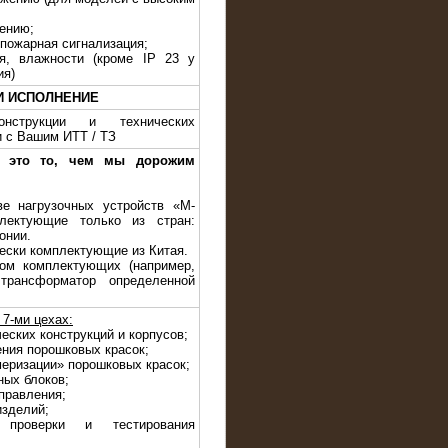
жению;
 пожарная сигнализация;
я, влажности (кроме IP 23 у
ия)
И ИСПОЛНЕНИЕ
нструкции и технических
и с Вашим ИТТ / ТЗ
— это то, чем мы дорожим
ве нагрузочных устройств «M-
лектующие только из стран:
онии.
чески комплектующие из Китая.
ом комплектующих (например,
трансформатор определенной
7-ми цехах:
еских конструкций и корпусов;
ения порошковых красок;
меризации» порошковых красок;
ных блоков;
правления;
изделий;
проверки и тестирования