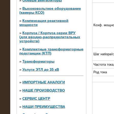
»
Осевые вентиляторы
»
Высоковольтное оборудование
(камеры КСО)
»
Компенсация реактивной
мощности
Коэф. мощно
»
Корпуса / Корпуса серии ВРУ
(для вводно-распределительных
устройств)
»
Комплектные трансформаторные
подстанции (КТП)
Шаг набора/
28.02.2015
Нагрузочные модули 700 кВт (4
»
Трансформаторы
штуки)
Частота тока
»
Услуги ЭТЛ до 35 кВ
Род тока
»
ИМПОРТНЫЕ АНАЛОГИ
»
НАШЕ ПРОИЗВОДСТВО
»
СЕРВИС ЦЕНТР
»
НАШИ ПРЕИМУЩЕСТВА