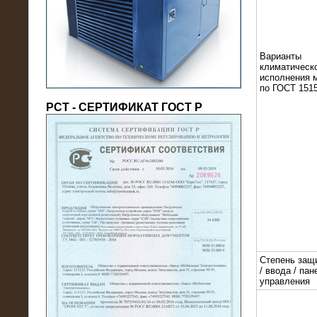
(напряжение 6/10 кВ)
Варианты
климатическ
исполнения 
по ГОСТ 1515
РСТ - СЕРТИФИКАТ ГОСТ Р
21.08.2016
На производственное предприятие
поставлены в аренду нагрузочные
модули 20 МВт (0,4 кВ)
Степень защ
/ ввода / пан
управления