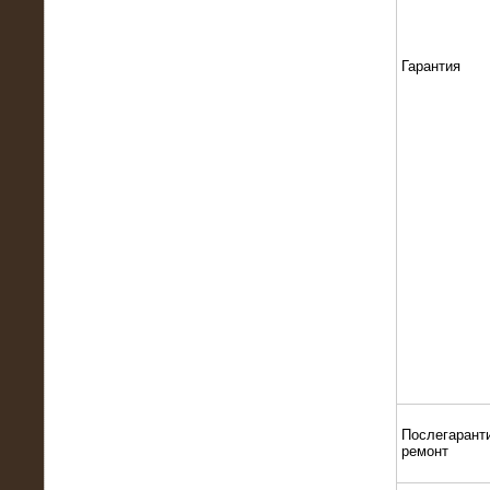
22.01.2016
Высоковольтный нагрузочный
модуль 10 МВт с напряжением 6-10
Гарантия
кВ
15.10.2015
Высоковольтный нагрузочный
комплекс 60 МВт (6-10 кВ)
Послегарант
ремонт