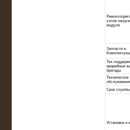
Ремонтоприг
узлов нагруз
модуля
10.10.2015
Высоковольтные нагрузочные
Запчасти и
модули 3 МВт и 6 МВт для нефтяной
Комплектую
компании
Тех.поддерж
аварийные в
бригады
Техническое
обслуживани
Срок службы
Установка и 
06.10.2015