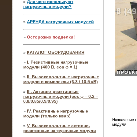
»
Для чего используют
нагрузочные модули?
»
АРЕНДА нагрузочных модулей
»
Осторожно подделки!
»
КАТАЛОГ ОБОРУДОВАНИЯ
»
I. Резистивные нагрузочные
модули (400 В, cos φ = 1)
»
II. Высоковольтные нагрузочные
модули и комплексы (6.3 / 10.5 кВ)
»
III. Активно-реактивные
нагрузочные модули (cos φ = 0,2 –
0.8/0.85/0.9/0.95)
»
IV. Реактивные нагрузочные
модули (только квар)
Назначение н
модуля
»
V. Высоковольтные активно-
реактивные нагрузочные модули