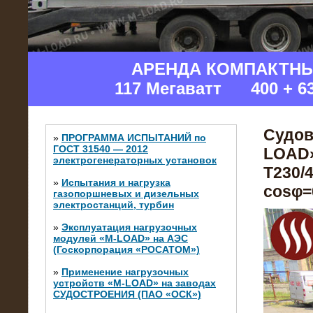
АРЕНДА КОМПАКТН
117 Мегаватт 400 + 6
Судов
»
ПРОГРАММА ИСПЫТАНИЙ по
ГОСТ 31540 — 2012
LOAD»
электрогенераторных установок
Т230/4
»
Испытания и нагрузка
cosφ=0
газопоршневых и дизельных
электростанций, турбин
»
Эксплуатация нагрузочных
модулей «M-LOAD» на АЭС
(Госкорпорация «РОСАТОМ»)
»
Применение нагрузочных
устройств «M-LOAD» на заводах
СУДОСТРОЕНИЯ (ПАО «ОСК»)