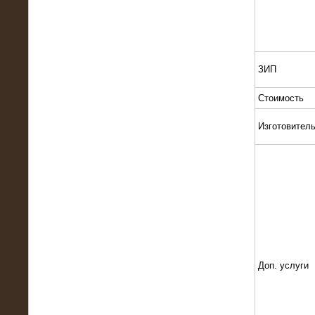
Поставка и монтаж нагрузочного
комплекса 18,5 МВт (6-10 кВ)
ЗИП
Стоимость
Изготовител
08.05.2015
Нагрузочный комплекс 18 МВт (6 кВ)
для газотурбинных генераторов
Доп. услуги