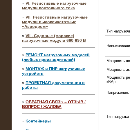
»
VI. Резистивные нагрузочные
модули постоянного тока
»
VII. Резистивные нагрузочные
модули высокочастотные
«Аэродром»
Тип нагрузоч
»
VIII. Судовые (морские)
нагрузочные модули 660-690 В
Наименовани
»
РЕМОНТ нагрузочных модулей
(любых производителей)
Мощность по
»
МОНТАЖ и ПНР нагрузочных
Мощность ак
устройств
Мощность ре
кВАр
»
ПРОЕКТНАЯ документация и
работы
Напряжение,
»
ОБРАТНАЯ СВЯЗЬ – ОТЗЫВ /
ВОПРОС / ЖАЛОБА
10.04.2015
Аренда нагрузочного модуля 4 МВт,
Тип нагрузки
10 кВ
»
Контейнеры