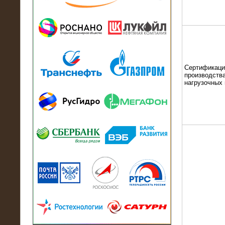
13.07.2018
Активно-реактивный нагрузочный
модуль в контейнере 2700 кВА на
Балтийский завод
Сертификаци
производства
нагрузочных
22.06.2017
Активно-реактивные нагрузочные
модули 15 МВт (21,5 МВА) На Кубок
конфедераций