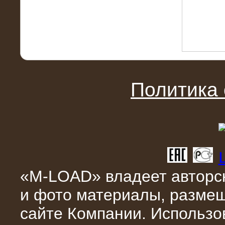
10.04.2015
Аренда нагрузочного модуля 4 МВт,
10 кВ
Политика
«M-LOAD» владеет авторск
и фото материалы, разме
28.02.2015
сайте Компании. Использо
Нагрузочные модули 700 кВт (4
штуки)