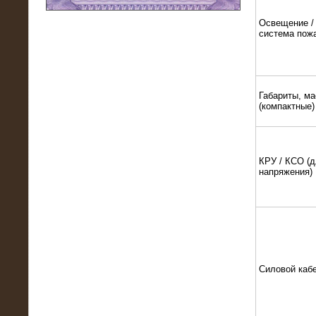
Освещение / 
11.03.2016
система пож
Нагрузочный модуль НМ-100-К2 для
DATA-центра
Габариты, ма
(компактные)
КРУ / КСО (д
напряжения)
02.03.2016
Нагрузочное устройство 400 кВт
(500 кВА) для сети АЗС
Силовой каб