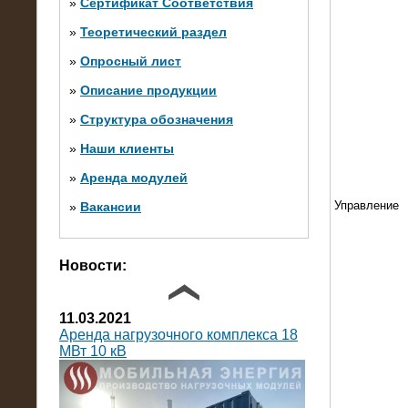
»
Сертификат Соответствия
»
Теоретический раздел
10.10.2014
»
Опросный лист
Нагрузочный комплекс 20 МВт в 2
яруса (напряжение 6-10 кВ)
»
Описание продукции
»
Структура обозначения
»
Наши клиенты
»
Аренда модулей
Управление
»
Вакансии
Фото галерея
Новости:
11.03.2021
Аренда нагрузочного комплекса 18
МВт 10 кВ