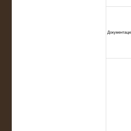
Документаци
13.02.2016
Нагрузочный комплекс 8 МВт (10
МВА)