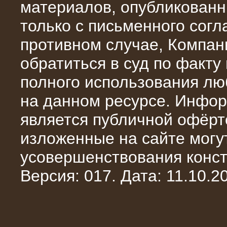
материалов, опубликованн
только с письменного сог
противном случае, Компан
обратиться в суд по факту
полного использования л
на данном ресурсе. Инфор
является публичной офёрт
10.10.2014
изложенные на сайте могут
Нагрузочный комплекс 20 МВт в 2
яруса (напряжение 6-10 кВ)
усовершенствования конст
Версия: 017. Дата: 11.10.20