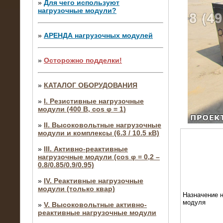
»
Для чего используют
нагрузочные модули?
»
АРЕНДА нагрузочных модулей
»
Осторожно подделки!
»
КАТАЛОГ ОБОРУДОВАНИЯ
»
I. Резистивные нагрузочные
модули (400 В, cos φ = 1)
»
II. Высоковольтные нагрузочные
модули и комплексы (6.3 / 10.5 кВ)
»
III. Активно-реактивные
нагрузочные модули (cos φ = 0,2 –
0.8/0.85/0.9/0.95)
»
IV. Реактивные нагрузочные
модули (только квар)
Назначение н
модуля
»
V. Высоковольтные активно-
реактивные нагрузочные модули