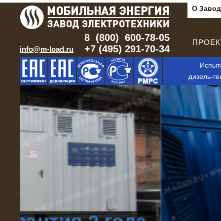
О Завод
8 (800) 600-78-05
ПРОЕКТ
+7 (495) 291-70-34
info@m-load.ru
Испыт
дизель-ге
г. Тюмень:
+7 (3452) 65-93-50
г. Санкт-Петербург:
+7 (812) 415-80-23
г. Ростов-на-Дону:
+7 (863) 333-41-75
г. Сургут:
+7 (3462) 38-51-17
г. Новосибирск:
+7 (3832) 05-97-38
Бесплатно по РФ:
8 (800) 600-78-05
Другие регионы (14)