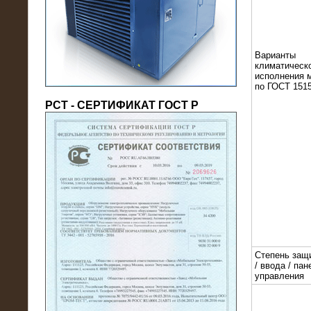
(напряжение 6/10 кВ)
Варианты
климатическ
исполнения 
по ГОСТ 1515
РСТ - СЕРТИФИКАТ ГОСТ Р
21.08.2016
На производственное предприятие
поставлены в аренду нагрузочные
модули 20 МВт (0,4 кВ)
Степень защ
/ ввода / пан
управления