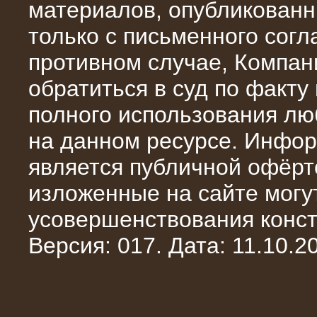
материалов, опубликованн
только с письменного сог
противном случае, Компан
обратиться в суд по факту
полного использования л
на данном ресурсе. Инфор
является публичной офёрт
10.10.2014
изложенные на сайте могут
Нагрузочный комплекс 20 МВт в 2
яруса (напряжение 6-10 кВ)
усовершенствования конст
Версия: 017. Дата: 11.10.20