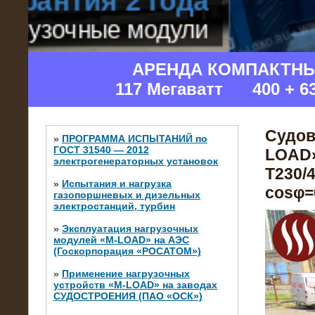
АРЕНДА КОМПАКТН
117 Мегаватт 400 + 6
Судов
»
ПРОГРАММА ИСПЫТАНИЙ по
ГОСТ 31540 — 2012
LOAD»
электрогенераторных установок
Т230/4
»
Испытания и нагрузка
cosφ=0
газопоршневых и дизельных
электростанций, турбин
»
Эксплуатация нагрузочных
модулей «M-LOAD» на АЭС
(Госкорпорация «РОСАТОМ»)
»
Применение нагрузочных
устройств «M-LOAD» на заводах
СУДОСТРОЕНИЯ (ПАО «ОСК»)