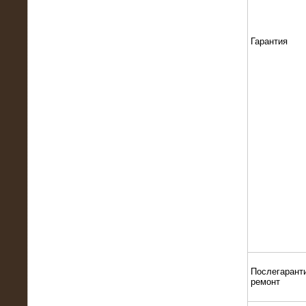
22.01.2016
Высоковольтный нагрузочный
модуль 10 МВт с напряжением 6-10
Гарантия
кВ
15.10.2015
Высоковольтный нагрузочный
комплекс 60 МВт (6-10 кВ)
Послегарант
ремонт