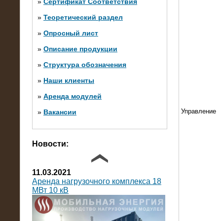
»
Сертификат Соответствия
»
Теоретический раздел
10.10.2014
»
Опросный лист
Нагрузочный комплекс 20 МВт в 2
яруса (напряжение 6-10 кВ)
»
Описание продукции
»
Структура обозначения
»
Наши клиенты
»
Аренда модулей
Управление
»
Вакансии
Фото галерея
Новости:
11.03.2021
Аренда нагрузочного комплекса 18
МВт 10 кВ