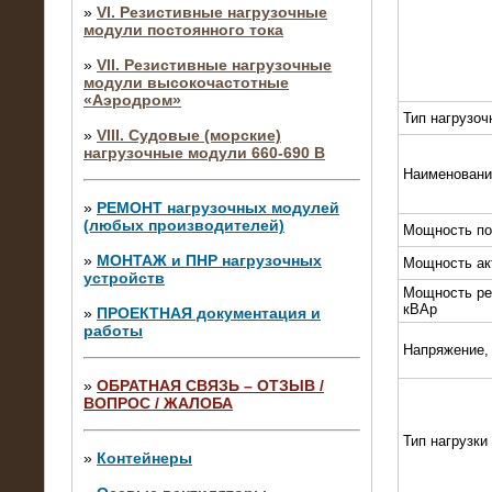
»
VI. Резистивные нагрузочные
модули постоянного тока
»
VII. Резистивные нагрузочные
модули высокочастотные
«Аэродром»
Тип нагрузоч
»
VIII. Судовые (морские)
нагрузочные модули 660-690 В
Наименовани
»
РЕМОНТ нагрузочных модулей
(любых производителей)
Мощность по
»
МОНТАЖ и ПНР нагрузочных
Мощность ак
устройств
Мощность ре
кВАр
»
ПРОЕКТНАЯ документация и
работы
Напряжение,
»
ОБРАТНАЯ СВЯЗЬ – ОТЗЫВ /
ВОПРОС / ЖАЛОБА
10.04.2015
Аренда нагрузочного модуля 4 МВт,
Тип нагрузки
10 кВ
»
Контейнеры