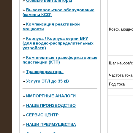
»
Осевые вентиляторы
»
Высоковольтное оборудование
(камеры КСО)
»
Компенсация реактивной
мощности
Коэф. мощно
»
Корпуса / Корпуса серии ВРУ
(для вводно-распределительных
устройств)
»
Комплектные трансформаторные
подстанции (КТП)
Шаг набора/
28.02.2015
Нагрузочные модули 700 кВт (4
»
Трансформаторы
штуки)
Частота тока
»
Услуги ЭТЛ до 35 кВ
Род тока
»
ИМПОРТНЫЕ АНАЛОГИ
»
НАШЕ ПРОИЗВОДСТВО
»
СЕРВИС ЦЕНТР
»
НАШИ ПРЕИМУЩЕСТВА