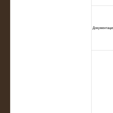
Документаци
13.02.2016
Нагрузочный комплекс 8 МВт (10
МВА)