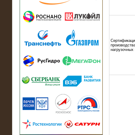
13.07.2018
Активно-реактивный нагрузочный
модуль в контейнере 2700 кВА на
Балтийский завод
Сертификаци
производства
нагрузочных
22.06.2017
Активно-реактивные нагрузочные
модули 15 МВт (21,5 МВА) На Кубок
конфедераций