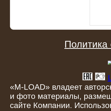
10.04.2015
Аренда нагрузочного модуля 4 МВт,
10 кВ
Политика
«M-LOAD» владеет авторск
и фото материалы, разме
28.02.2015
сайте Компании. Использо
Нагрузочные модули 700 кВт (4
штуки)