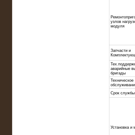
Ремонтоприг
узлов нагруз
модуля
10.10.2015
Высоковольтные нагрузочные
Запчасти и
модули 3 МВт и 6 МВт для нефтяной
Комплектую
компании
Тех.поддерж
аварийные в
бригады
Техническое
обслуживани
Срок службы
Установка и 
06.10.2015