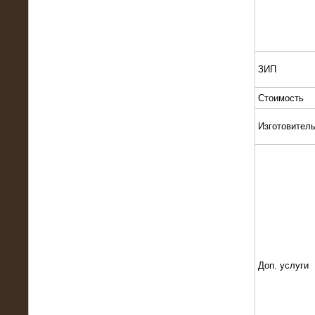
Поставка и монтаж нагрузочного
комплекса 18,5 МВт (6-10 кВ)
ЗИП
Стоимость
Изготовител
08.05.2015
Нагрузочный комплекс 18 МВт (6 кВ)
для газотурбинных генераторов
Доп. услуги