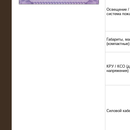
Освещение / 
11.03.2016
система пож
Нагрузочный модуль НМ-100-К2 для
DATA-центра
Габариты, ма
(компактные)
КРУ / КСО (д
напряжения)
02.03.2016
Нагрузочное устройство 400 кВт
(500 кВА) для сети АЗС
Силовой каб