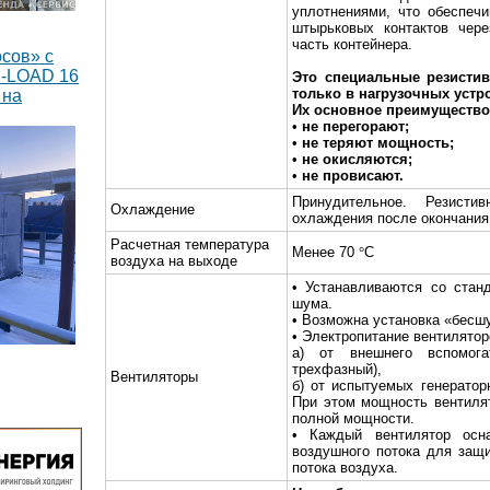
уплотнениями, что обеспеч
штырьковых контактов чере
часть контейнера.
сов» с
M-LOAD 16
Это специальные резисти
только в нагрузочных устр
 на
Их основное преимущество 
•
не перегорают;
•
не теряют мощность;
•
не окисляются;
•
не провисают.
Принудительное. Резист
Охлаждение
охлаждения после окончания
Расчетная температура
Менее 70
°
С
воздуха на выходе
• Устанавливаются со стан
шума.
• Возможна установка «бесш
• Электропитание вентилято
а) от внешнего вспомога
трехфазный),
тавлено 8
Вентиляторы
б) от испытуемых генераторн
оянного
При этом мощность вентиля
Вт каждый
полной мощности.
• Каждый вентилятор осн
воздушного потока для защ
потока воздуха.