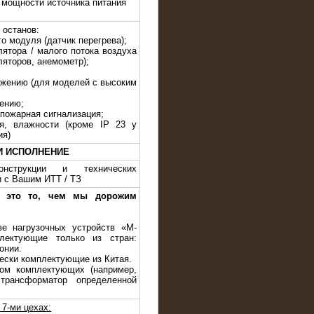
 мощности источника питания
 останов:
го модуля (датчик перегрева);
лятора / малого потока воздуха
ляторов, анемометр);
яжению (для моделей с высоким
жению;
 пожарная сигнализация;
я, влажности (кроме IP 23 у
ия)
И ИСПОЛНЕНИЕ
нструкции и технических
и с Вашим ИТТ / ТЗ
— это то, чем мы дорожим
ве нагрузочных устройств «M-
лектующие только из стран:
онии.
чески комплектующие из Китая.
ом комплектующих (например,
трансформатор определенной
7-ми цехах: