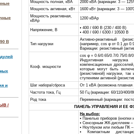
Мощность полная, кВА
2000 кВА (вариации: 3 — 125'
очные
Мощность активная, кВт
1600 кВт (вариации: 3 — 100'
Мощность реактивная,
очные
1200 кВАр
кВАр
• 400 / 690 В (230 / 400 В)
Напряжение, В
• 400 / 690 / 6300 / 10500 В
Активно-реактивный (рези
90 В
Тип нагрузки
(например, cos φ от 0.1 до 0.
Вариации: резистивный (акти
cos φ = 0.6/0.65/0.7/0.75/0.8/0
одулей
Индуктивная нагрузка 
компенсационных дросселей
Коэф. мощности
которые могут быть включе
чных
(резистивной) нагрузки, та
ступенями активной (резисти
ия и
Шаг набора/сброса
От 1 кВА (возможна плавная
Частота тока, Гц
50 Гц (вариации: 60/110/400/80
Род тока
Переменный (вариации: пост
ЫВ /
ПАНЕЛЬ УПРАВЛЕНИЯ И ЕЕ Ф
На выбор:
ля 4 МВт,
• Панелью приборов (кнопки 
• Сенсорным ЖК-дисплеем –
• Ноутбуком или любым ПК –
• Компактным дистанци