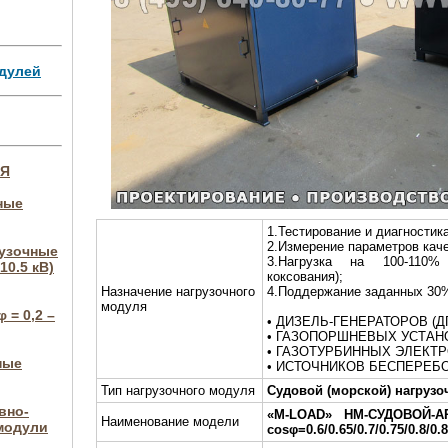
дулей
ИЯ
ные
1.Тестирование и диагностика
2.Измерение параметров каче
рузочные
3.Нагрузка на 100-110%
10.5 кВ)
коксования);
Назначение нагрузочного
4.Поддержание заданных 30
модуля
 = 0,2 –
• ДИЗЕЛЬ-ГЕНЕРАТОРОВ (ДГ
• ГАЗОПОРШНЕВЫХ УСТАНО
• ГАЗОТУРБИННЫХ ЭЛЕКТР
ные
• ИСТОЧНИКОВ БЕСПЕРЕБО
Тип нагрузочного модуля
Судовой (морской) нагруз
вно-
«M-LOAD»
НМ-СУДОВОЙ-АР-
Наименование модели
модули
cosφ=0.6/0.65/0.7/0.75/0.8/0.