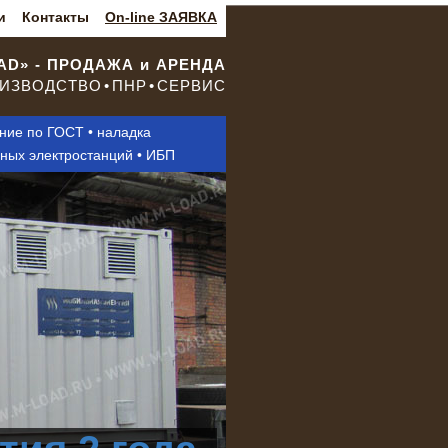
и
Контакты
On-line ЗАЯВКА
OAD» - ПРОДАЖА и АРЕНДА
ИЗВОДСТВО • ПНР • СЕРВИС
ание по ГОСТ • наладка
нных электростанций • ИБП