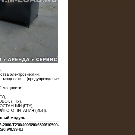
;
ства электроэнергии;
 мощности (предупреждение
% мощности:
У),
ВОК (ГПУ),
ОСТАНЦИЙ (ГТУ),
ЙНОГО ПИТАНИЯ (ИБП).
очный модуль
2000-Т230/400/690/6300/10500-
85/0.9/0.99-К3