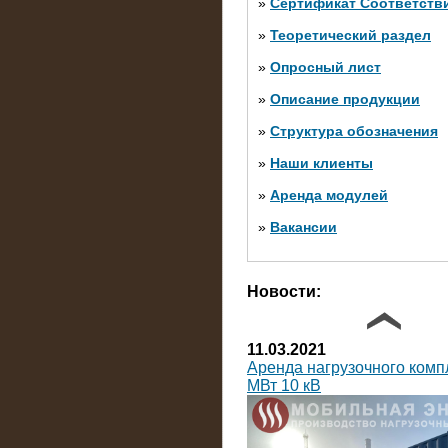
»
Сертификат Соответств
»
Теоретический раздел
10.10.2014
»
Опросный лист
Нагрузочный комплекс 20 
яруса (напряжение 6-10 кВ
»
Описание продукции
»
Структура обозначения
»
Наши клиенты
»
Аренда модулей
»
Вакансии
Фото галерея
Новости:
11.03.2021
Аренда нагрузочного комп
МВт 10 кВ