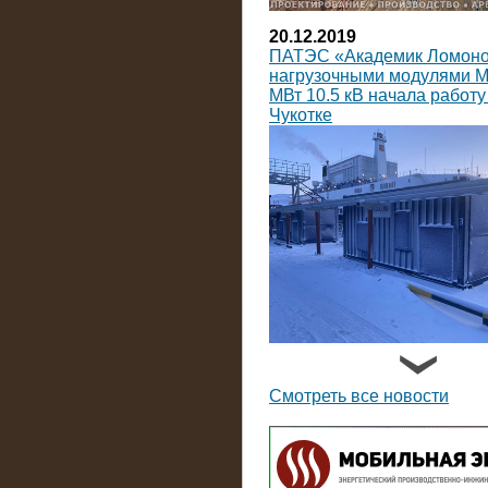
20.12.2019
ПАТЭС «Академик Ломоно
нагрузочными модулями 
МВт 10.5 кВ начала работу
Чукотке
14.09.2019
На Коломенский завод пос
нагрузочных модулей пост
Смотреть все новости
тока мощностью по 3600 к