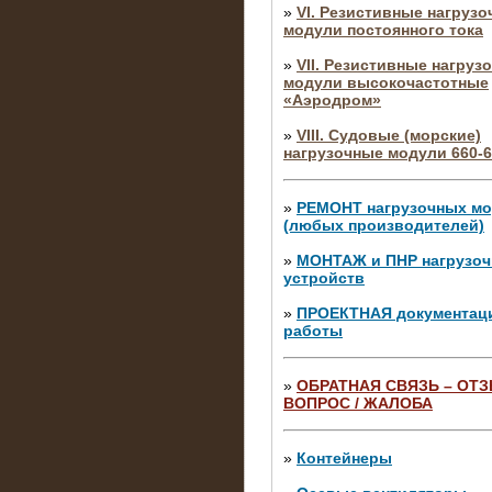
»
VI. Резистивные нагруз
модули постоянного тока
»
VII. Резистивные нагруз
модули высокочастотные
«Аэродром»
»
VIII. Судовые (морские)
нагрузочные модули 660-6
»
РЕМОНТ нагрузочных м
(любых производителей)
»
МОНТАЖ и ПНР нагрузо
устройств
»
ПРОЕКТНАЯ документац
работы
»
ОБРАТНАЯ СВЯЗЬ – ОТЗ
ВОПРОС / ЖАЛОБА
10.04.2015
Аренда нагрузочного моду
10 кВ
»
Контейнеры