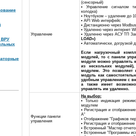
(сенсорный)
• Управление сигналом ти
дование
колодка)
• Ноутбуком – удаление до 1
• API Web интерфейс
й
• Дистанционно через Modbus
• Удаленно через интернет W
Управление
• Удаленно через АСУ ТП За
LOAD»)
и ВРУ
• Автоматически, догрузкой 
ельных
Если нагрузочный компл
модулей, то с панели упр
маторные
модуля можно управлять к
из нескольких модулей)
модулем. Это позволяет 
Вт (4
модуль как самостоятельн
удобным управлением с вн
а также имеет возможно
управлять им удаленно.
На выбор:
• Только индикация режим
модулем
• Регистрация и отображени
А"
Функции панели
• Отображение "Графиков пе
управления
• Регистрация и отображение
• Встроенный "Мастер отчето
• Встроенные "Программы ис