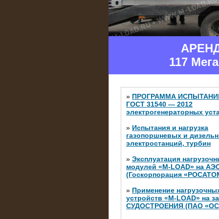
АРЕН
117 Мег
»
ПРОГРАММА ИСПЫТАНИ
ГОСТ 31540 — 2012
электрогенераторных уст
»
Испытания и нагрузка
газопоршневых и дизель
электростанций, турбин
»
Эксплуатация нагрузочн
модулей «M-LOAD» на АЭ
(Госкорпорация «РОСАТО
»
Применение нагрузочны
устройств «M-LOAD» на з
СУДОСТРОЕНИЯ (ПАО «ОС