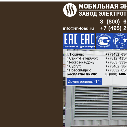
8 (800) 6
+7 (495) 
info@m-load.ru
г. Тюмень:
+7 (3452) 65-
г. Санкт-Петербург:
+7 (812) 415-
г. Ростов-на-Дону:
+7 (863) 333-
г. Сургут:
+7 (3462) 38-
г. Новосибирск:
+7 (3832) 05-
Бесплатно по РФ:
8 (800) 600-
Другие регионы (14)