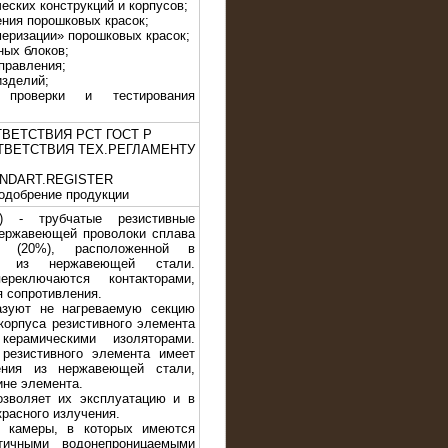
еских конструкций и корпусов;
ения порошковых красок;
меризации» порошковых красок;
ных блоков;
правления;
изделий;
проверки и тестирования
ТВЕТСТВИЯ РСТ ГОСТ Р
ТВЕТСТВИЯ ТЕХ.РЕГЛАМЕНТУ
TANDART.REGISTER
одобрение продукции
) - трубчатые резистивные
нержавеющей проволоки сплава
 (20%), расположенной в
ке из нержавеющей стали.
реключаются контакторами,
я сопротивления.
зуют не нагреваемую секцию
корпуса резистивного элемента
ерамическими изоляторами.
резистивного элемента имеет
ения из нержавеющей стали,
ине элемента.
зволяет их эксплуатацию и в
расного излучения.
 камеры, в которых имеются
ичными водонепроницаемыми