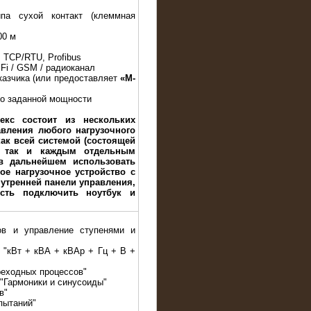
па сухой контакт (клеммная
00 м
 TCP/RTU, Profibus
iFi / GSM / радиоканал
казчика (или предоставляет
«M-
до заданной мощности
екс состоит из нескольких
авления любого нагрузочного
ак всей системой (состоящей
, так и каждым отдельным
в дальнейшем использовать
ое нагрузочное устройство с
утренней панели управления,
сть подключить ноутбук и
ов и управление ступенями и
е "кВт + кВА + кВАр + Гц + В +
реходных процессов"
 "Гармоники и синусоиды"
в"
пытаний"