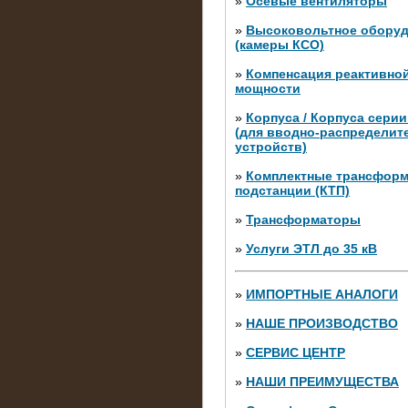
»
Осевые вентиляторы
»
Высоковольтное обору
(камеры КСО)
»
Компенсация реактивно
мощности
»
Корпуса / Корпуса сери
(для вводно-распределит
устройств)
»
Комплектные трансфор
подстанции (КТП)
28.02.2015
Нагрузочные модули 700 к
»
Трансформаторы
штуки)
»
Услуги ЭТЛ до 35 кВ
»
ИМПОРТНЫЕ АНАЛОГИ
»
НАШЕ ПРОИЗВОДСТВО
»
СЕРВИС ЦЕНТР
»
НАШИ ПРЕИМУЩЕСТВА