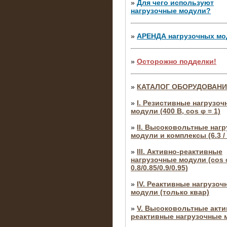
»
Для чего используют
нагрузочные модули?
»
АРЕНДА нагрузочных мо
»
Осторожно подделки!
»
КАТАЛОГ ОБОРУДОВАН
»
I. Резистивные нагрузоч
модули (400 В, cos φ = 1)
»
II. Высоковольтные наг
модули и комплексы (6.3 / 
»
III. Активно-реактивные
нагрузочные модули (cos φ
0.8/0.85/0.9/0.95)
»
IV. Реактивные нагрузоч
модули (только квар)
»
V. Высоковольтные акти
реактивные нагрузочные 