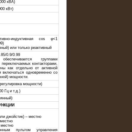
000 кВА)
000 кВт)
стивно-индуктивная cos φ<1
99)
вный) или только реактивный
.85/0.9/0.99
обеспечивается группами
, переключаемых контакторами,
ны как отдельно от активной
к и включаться одновременно со
вной) мощности.
 регулировка мощности)
0 Гц и т.д.)
оянный)
УНКЦИИ
или джойстик) – местно
 местно
 местно
онным пультом управления