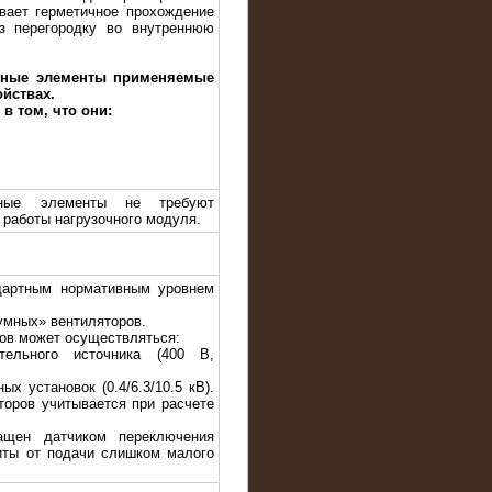
ивает герметичное прохождение
з перегородку во внутреннюю
вные элементы применяемые
ойствах.
в том, что они:
ивные элементы не требуют
 работы нагрузочного модуля.
дартным нормативным уровнем
умных» вентиляторов.
ров может осуществляться:
тельного источника (400 В,
ых установок (0.4/6.3/10.5 кВ).
торов учитывается при расчете
ащен датчиком переключения
иты от подачи слишком малого