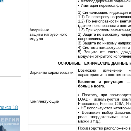
ия
• Автоподдержание заданной
• Имитация перекоса фаз
1) Сигнализация, индикация и
1.1) По перегреву нагрузочно
1.2) По неисправности венти
МВт в 2
(датчик неисправности венти
)
Аварийные
1.3) При коротком замыкании;
защиты нагрузочного
2) Защита по высокому напр
модуля
напряжением);
3) Защита по низкому напря
4) Система пожаротушения и
5) Защита от: снега, дожд
модулей открытого исполнен
ОСНОВНЫЕ ТЕХНИЧЕСКИЕ ДАННЫЕ 
Возможно изменение ко
Варианты характеристик
характеристик в соответстви
Качество и репутация 
больше всего.
• Поэтому, при производст
LOAD» используются комп
Комплектующие
Евросоюза, России, США, Яп
лекса 18
• НЕ используются категори
• Возможен выбор Заказчик
реле твердотельные или 
марки и т.д.).
Производство расположено в 