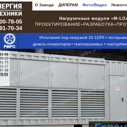
О Заводе
ДИЛЕРАМ
Фото/Видео
Новост
Нагрузочные модули «M-L
00-78-05
ПРОЕКТИРОВАНИЕ • РАЗРАБОТКА • ПРО
291-70-34
Испытания под нагрузкой 10-110% • тестиров
дизель-генераторов • газопоршневых • газотурби
93-50
80-23
41-75
51-17
97-38
78-05