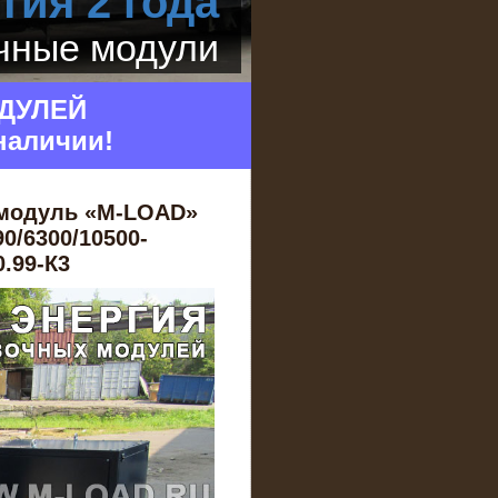
тия 2 года
очные модули
ДУЛЕЙ
наличии!
 модуль «M-LOAD»
0/6300/10500-
0.99-К3