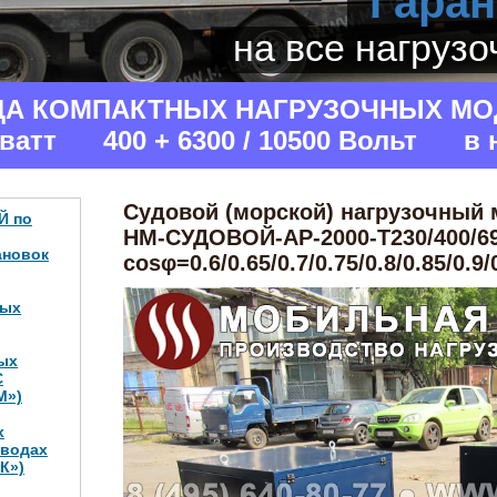
Гаран
на все нагруз
ДА КОМПАКТНЫХ НАГРУЗОЧНЫХ МО
аватт 400 + 6300 / 10500 Вольт в 
Судовой (морской) нагрузочный
Й по
НМ-СУДОВОЙ-АР-2000-Т230/400/69
ановок
cosφ=0.6/0.65/0.7/0.75/0.8/0.85/0.9/
ных
ых
С
М»)
х
аводах
К»)