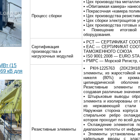
• Цех производства металлич
• «Обитаемая камера» нанес
• Покрасочная «камера поли
Процесс сборки
• Цех производства резистив
• Цех сборки электрощитов у
• Цех производства готовых 
• Помещение итоговой 
оборудования.
• РСТ — СЕРТИФИКАТ СОО
Сертификация
• EAC — СЕРТИФИКАТ СОО
производства и
ТАМОЖЕННОГО СОЮЗА
нагрузочных модулей
• IS0 9001:2008 — EURO.S
• РМРС — Морской Регистр, 
МВт (15
• РКН-1225763 (20Х23Н18
69 кВ для
элементы, из жаростойкой 
никеля (80%) и хрома
цилиндрической оболоч
Резистивные элементы пе
создавая различные значени
• Штырьковые выводы обра
элемента и изолированы от 
из нержавеющей стали к
Наружная сторона корпуса 
спиральное ребро охлажд
которое проходит по всей дл
• Охлаждение элементов по
Резистивные элементы
диапазоне теплоты от инфрак
• Элементы установлены в
кабельные вводы с эласт