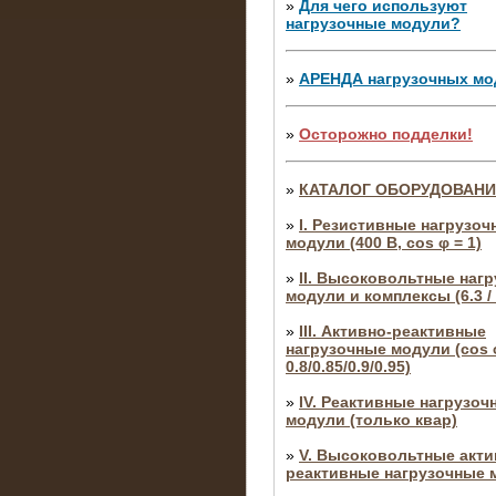
»
Для чего используют
нагрузочные модули?
»
АРЕНДА нагрузочных мо
»
Осторожно подделки!
»
КАТАЛОГ ОБОРУДОВАН
»
I. Резистивные нагрузоч
модули (400 В, cos φ = 1)
»
II. Высоковольтные наг
модули и комплексы (6.3 / 
»
III. Активно-реактивные
нагрузочные модули (cos φ
0.8/0.85/0.9/0.95)
»
IV. Реактивные нагрузоч
модули (только квар)
»
V. Высоковольтные акти
реактивные нагрузочные 