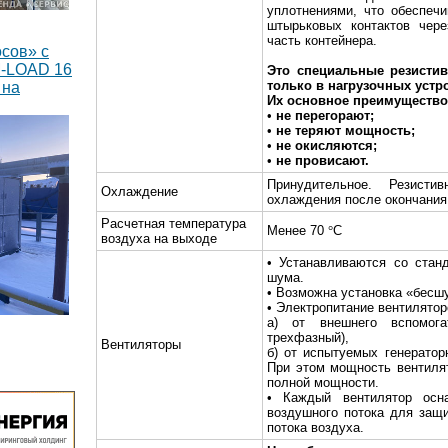
уплотнениями, что обеспеч
штырьковых контактов чере
часть контейнера.
сов» с
M-LOAD 16
Это специальные резисти
только в нагрузочных устр
 на
Их основное преимущество 
•
не перегорают;
•
не теряют мощность;
•
не окисляются;
•
не провисают.
Принудительное. Резист
Охлаждение
охлаждения после окончания
Расчетная температура
Менее 70
°
С
воздуха на выходе
• Устанавливаются со стан
шума.
• Возможна установка «бесш
• Электропитание вентилято
а) от внешнего вспомога
трехфазный),
тавлено 8
Вентиляторы
б) от испытуемых генераторн
оянного
При этом мощность вентиля
Вт каждый
полной мощности.
• Каждый вентилятор осн
воздушного потока для защ
потока воздуха.