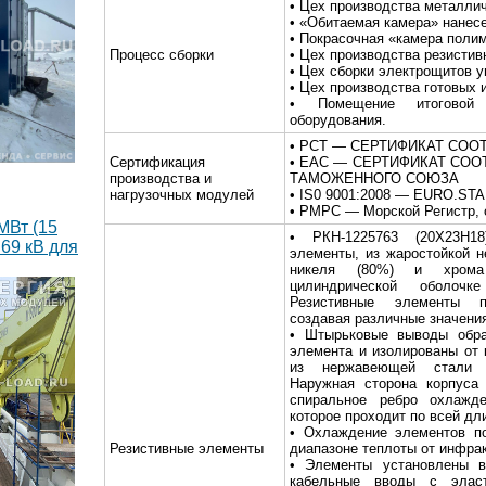
• Цех производства металлич
• «Обитаемая камера» нанес
• Покрасочная «камера поли
Процесс сборки
• Цех производства резистив
• Цех сборки электрощитов у
• Цех производства готовых 
• Помещение итоговой 
оборудования.
• РСТ — СЕРТИФИКАТ СОО
Сертификация
• EAC — СЕРТИФИКАТ СОО
производства и
ТАМОЖЕННОГО СОЮЗА
нагрузочных модулей
• IS0 9001:2008 — EURO.S
• РМРС — Морской Регистр, 
МВт (15
• РКН-1225763 (20Х23Н18
69 кВ для
элементы, из жаростойкой 
никеля (80%) и хрома
цилиндрической оболоч
Резистивные элементы пе
создавая различные значени
• Штырьковые выводы обра
элемента и изолированы от 
из нержавеющей стали к
Наружная сторона корпуса 
спиральное ребро охлажд
которое проходит по всей дл
• Охлаждение элементов по
Резистивные элементы
диапазоне теплоты от инфрак
• Элементы установлены в
кабельные вводы с эласт