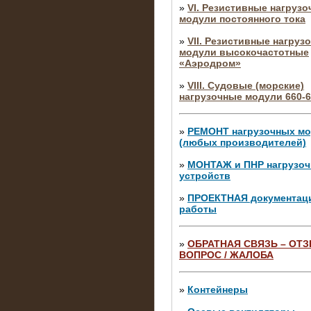
»
VI. Резистивные нагруз
модули постоянного тока
»
VII. Резистивные нагруз
модули высокочастотные
«Аэродром»
»
VIII. Судовые (морские)
нагрузочные модули 660-6
»
РЕМОНТ нагрузочных м
(любых производителей)
»
МОНТАЖ и ПНР нагрузо
устройств
»
ПРОЕКТНАЯ документац
работы
»
ОБРАТНАЯ СВЯЗЬ – ОТЗ
ВОПРОС / ЖАЛОБА
10.04.2015
Аренда нагрузочного моду
10 кВ
»
Контейнеры