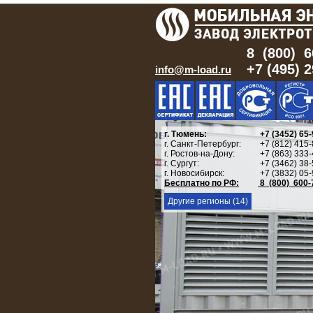
8 (800) 6
+7 (495) 
info@m-load.ru
г. Тюмень:
+7 (3452) 65-
г. Санкт-Петербург:
+7 (812) 415-
г. Ростов-на-Дону:
+7 (863) 333-
г. Сургут:
+7 (3462) 38-
г. Новосибирск:
+7 (3832) 05-
Бесплатно по РФ:
8 (800) 600-
Другие регионы (14)