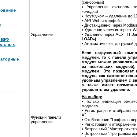
(сенсорный)
• Управление сигналом ти
дование
колодка)
• Ноутбуком – удаление до 1
• API Web интерфейс
й
• Дистанционно через Modbus
• Удаленно через интернет W
Управление
• Удаленно через АСУ ТП За
LOAD»)
и ВРУ
• Автоматически, догрузкой 
ельных
Если нагрузочный компл
модулей, то с панели упр
маторные
модуля можно управлять к
из нескольких модулей)
модулем. Это позволяет 
Вт (4
модуль как самостоятельн
удобным управлением с вн
а также имеет возможно
управлять им удаленно.
На выбор:
• Только индикация режим
модулем
• Регистрация и отображени
А"
Функции панели
• Отображение "Графиков пе
управления
• Регистрация и отображение
• Встроенный "Мастер отчето
• Встроенные "Программы ис