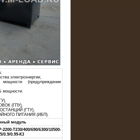
;
ства электроэнергии;
 мощности (предупреждение
% мощности:
У),
ВОК (ГПУ),
ОСТАНЦИЙ (ГТУ),
ЙНОГО ПИТАНИЯ (ИБП).
очный модуль
2200-Т230/400/690/6300/10500-
85/0.9/0.99-К3