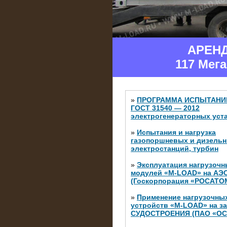
АРЕН
117 Мег
»
ПРОГРАММА ИСПЫТАНИ
ГОСТ 31540 — 2012
электрогенераторных уст
»
Испытания и нагрузка
газопоршневых и дизель
электростанций, турбин
»
Эксплуатация нагрузочн
модулей «M-LOAD» на АЭ
(Госкорпорация «РОСАТО
»
Применение нагрузочны
устройств «M-LOAD» на з
СУДОСТРОЕНИЯ (ПАО «ОС