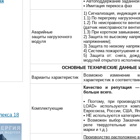
ия
• Автоподдержание заданной
• Имитация перекоса фаз
1) Сигнализация, индикация и
1.1) По перегреву нагрузочно
1.2) По неисправности венти
МВт в 2
(датчик неисправности венти
)
Аварийные
1.3) При коротком замыкании;
защиты нагрузочного
2) Защита по высокому напр
модуля
напряжением);
3) Защита по низкому напря
4) Система пожаротушения и
5) Защита от: снега, дожд
модулей открытого исполнен
ОСНОВНЫЕ ТЕХНИЧЕСКИЕ ДАННЫЕ 
Возможно изменение ко
Варианты характеристик
характеристик в соответстви
Качество и репутация 
больше всего.
• Поэтому, при производст
LOAD» используются комп
Комплектующие
Евросоюза, России, США, Яп
лекса 18
• НЕ используются категори
• Возможен выбор Заказчик
реле твердотельные или 
марки и т.д.).
Производство расположено в 