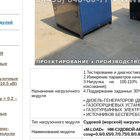
дулей
ИЯ
ные
1.Тестирование и диагностика
2.Измерение параметров каче
рузочные
3.Нагрузка на 100-110%
10.5 кВ)
коксования);
Назначение нагрузочного
4.Поддержание заданных 30
модуля
 = 0,2 –
• ДИЗЕЛЬ-ГЕНЕРАТОРОВ (ДГ
• ГАЗОПОРШНЕВЫХ УСТАНО
• ГАЗОТУРБИННЫХ ЭЛЕКТР
ные
• ИСТОЧНИКОВ БЕСПЕРЕБО
Тип нагрузочного модуля
Судовой (морской) нагруз
вно-
«M-LOAD»
НМ-СУДОВОЙ-АР-
Наименование модели
модули
cosφ=0.6/0.65/0.7/0.75/0.8/0.