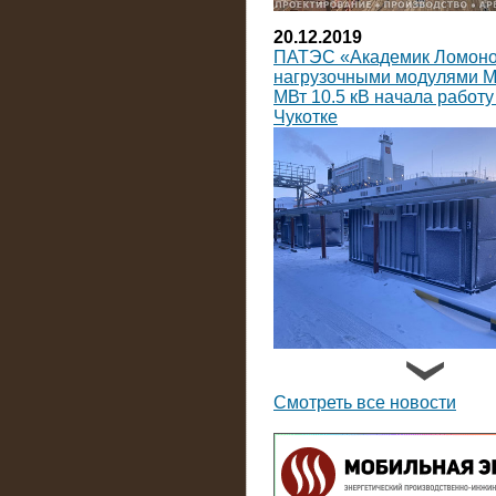
20.12.2019
ПАТЭС «Академик Ломоно
нагрузочными модулями 
МВт 10.5 кВ начала работу
Чукотке
14.09.2019
На Коломенский завод пос
нагрузочных модулей пост
Смотреть все новости
тока мощностью по 3600 к