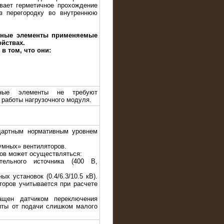
ивает герметичное прохождение
з перегородку во внутреннюю
вные элементы применяемые
ойствах.
в том, что они:
ивные элементы не требуют
 работы нагрузочного модуля.
дартным нормативным уровнем
умных» вентиляторов.
ров может осуществляться:
тельного источника (400 В,
ых установок (0.4/6.3/10.5 кВ).
торов учитывается при расчете
ащен датчиком переключения
иты от подачи слишком малого