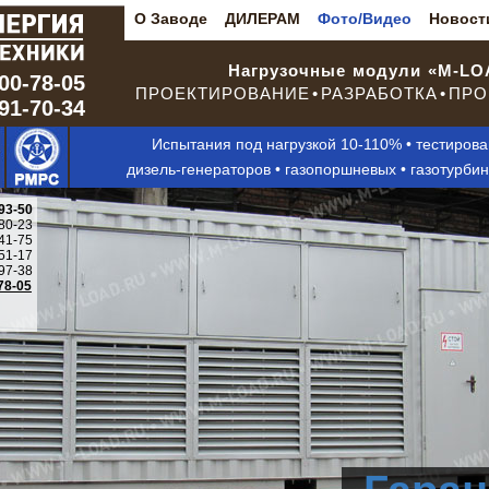
О Заводе
ДИЛЕРАМ
Фото/Видео
Новост
Нагрузочные модули «M-L
00-78-05
ПРОЕКТИРОВАНИЕ • РАЗРАБОТКА • ПРО
291-70-34
Испытания под нагрузкой 10-110% • тестиров
дизель-генераторов • газопоршневых • газотурби
93-50
80-23
41-75
51-17
97-38
78-05