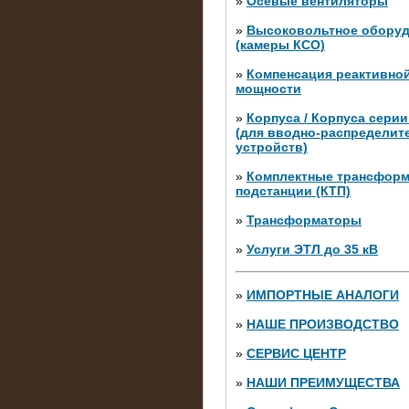
»
Осевые вентиляторы
»
Высоковольтное обору
(камеры КСО)
»
Компенсация реактивно
мощности
»
Корпуса / Корпуса сери
(для вводно-распределит
устройств)
»
Комплектные трансфор
подстанции (КТП)
28.02.2015
Нагрузочные модули 700 к
»
Трансформаторы
штуки)
»
Услуги ЭТЛ до 35 кВ
»
ИМПОРТНЫЕ АНАЛОГИ
»
НАШЕ ПРОИЗВОДСТВО
»
СЕРВИС ЦЕНТР
»
НАШИ ПРЕИМУЩЕСТВА