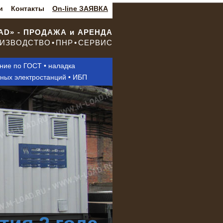
и
Контакты
On-line ЗАЯВКА
OAD» - ПРОДАЖА и АРЕНДА
ИЗВОДСТВО • ПНР • СЕРВИС
ание по ГОСТ • наладка
нных электростанций • ИБП