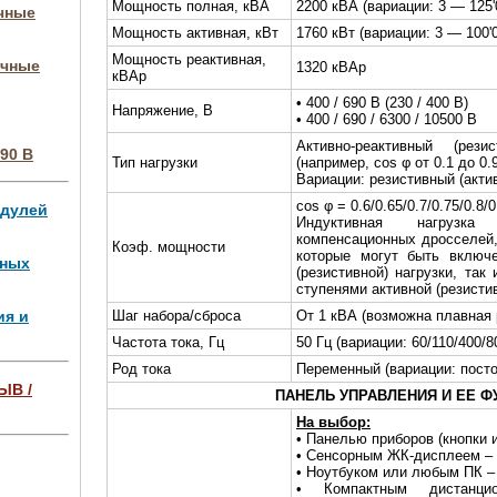
Мощность полная, кВА
2200 кВА (вариации: 3 — 125'
очные
Мощность активная, кВт
1760 кВт (вариации: 3 — 100'
Мощность реактивная,
очные
1320 кВАр
кВАр
• 400 / 690 В (230 / 400 В)
Напряжение, В
• 400 / 690 / 6300 / 10500 В
Активно-реактивный (рези
90 В
Тип нагрузки
(например, cos φ от 0.1 до 0.
Вариации: резистивный (акти
cos φ = 0.6/0.65/0.7/0.75/0.8/0
одулей
Индуктивная нагрузка 
компенсационных дросселей
Коэф. мощности
которые могут быть включе
чных
(резистивной) нагрузки, та
ступенями активной (резисти
ия и
Шаг набора/сброса
От 1 кВА (возможна плавная
Частота тока, Гц
50 Гц (вариации: 60/110/400/80
Род тока
Переменный (вариации: пост
ЫВ /
ПАНЕЛЬ УПРАВЛЕНИЯ И ЕЕ Ф
На выбор:
ля 4 МВт,
• Панелью приборов (кнопки 
• Сенсорным ЖК-дисплеем –
• Ноутбуком или любым ПК –
• Компактным дистанци