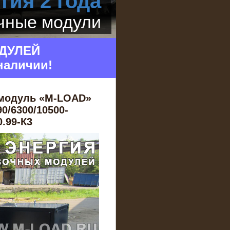
тия 2 года
очные модули
ДУЛЕЙ
наличии!
 модуль «M-LOAD»
0/6300/10500-
0.99-К3