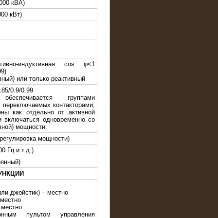
000 кВА)
000 кВт)
стивно-индуктивная cos φ<1
99)
вный) или только реактивный
.85/0.9/0.99
обеспечивается группами
, переключаемых контакторами,
ны как отдельно от активной
к и включаться одновременно со
вной) мощности.
 регулировка мощности)
0 Гц и т.д.)
оянный)
УНКЦИИ
или джойстик) – местно
 местно
 местно
онным пультом управления