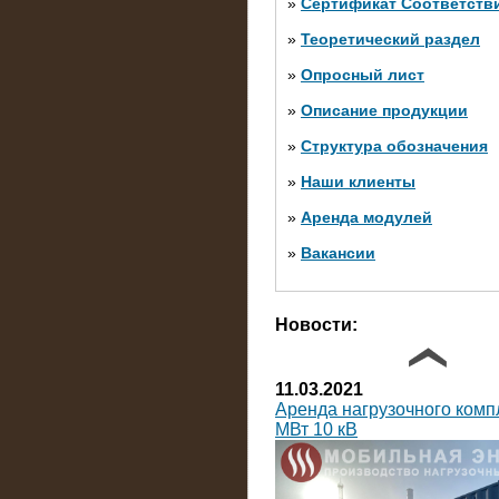
»
Сертификат Соответств
»
Теоретический раздел
10.10.2014
»
Опросный лист
Нагрузочный комплекс 20 
яруса (напряжение 6-10 кВ
»
Описание продукции
»
Структура обозначения
»
Наши клиенты
»
Аренда модулей
»
Вакансии
Фото галерея
Новости:
11.03.2021
Аренда нагрузочного комп
МВт 10 кВ