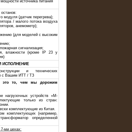
 мощности источника питания
 останов:
го модуля (датчик перегрева);
лятора / малого потока воздуха
ляторов, анемометр);
яжению (для моделей с высоким
жению;
 пожарная сигнализация;
я, влажности (кроме IP 23 у
ия)
И ИСПОЛНЕНИЕ
нструкции и технических
и с Вашим ИТТ / ТЗ
— это то, чем мы дорожим
ве нагрузочных устройств «M-
лектующие только из стран:
онии.
чески комплектующие из Китая.
ом комплектующих (например,
трансформатор определенной
7-ми цехах: