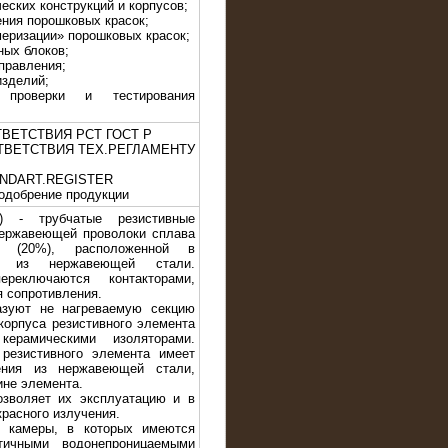
еских конструкций и корпусов;
ения порошковых красок;
меризации» порошковых красок;
ных блоков;
правления;
изделий;
проверки и тестирования
ТВЕТСТВИЯ РСТ ГОСТ Р
ТВЕТСТВИЯ ТЕХ.РЕГЛАМЕНТУ
TANDART.REGISTER
одобрение продукции
) - трубчатые резистивные
нержавеющей проволоки сплава
 (20%), расположенной в
ке из нержавеющей стали.
реключаются контакторами,
я сопротивления.
зуют не нагреваемую секцию
корпуса резистивного элемента
ерамическими изоляторами.
резистивного элемента имеет
ения из нержавеющей стали,
ине элемента.
зволяет их эксплуатацию и в
расного излучения.
 камеры, в которых имеются
ичными водонепроницаемыми