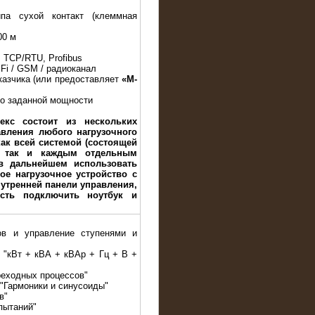
па сухой контакт (клеммная
00 м
 TCP/RTU, Profibus
iFi / GSM / радиоканал
казчика (или предоставляет
«M-
до заданной мощности
екс состоит из нескольких
авления любого нагрузочного
ак всей системой (состоящей
, так и каждым отдельным
в дальнейшем использовать
ое нагрузочное устройство с
утренней панели управления,
сть подключить ноутбук и
ов и управление ступенями и
е "кВт + кВА + кВАр + Гц + В +
реходных процессов"
 "Гармоники и синусоиды"
в"
пытаний"