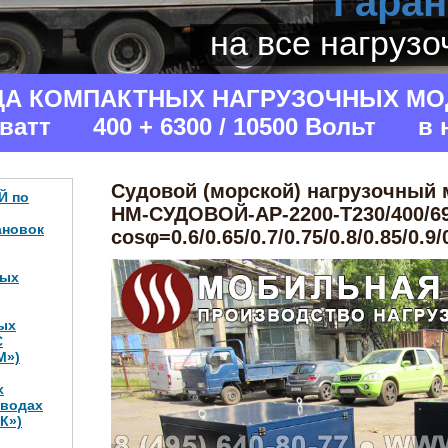
Гаран
на все нагруз
ДА КОМПАКТНЫХ НАГРУЗОЧНЫХ МО
аватт 400 + 6300 / 10500 Вольт в 
Судовой (морской) нагрузочный
Й по
НМ-СУДОВОЙ-АР-2200-Т230/400/69
ановок
cosφ=0.6/0.65/0.7/0.75/0.8/0.85/0.9/
ных
ых
С
М»)
х
аводах
К»)