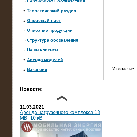
»
Сертификат Соответствия
»
Теоретический раздел
10.10.2014
»
Опросный лист
Нагрузочный комплекс 20 МВт в 2
яруса (напряжение 6-10 кВ)
»
Описание продукции
»
Структура обозначения
»
Наши клиенты
»
Аренда модулей
Управление
»
Вакансии
Фото галерея
Новости:
11.03.2021
Аренда нагрузочного комплекса 18
МВт 10 кВ