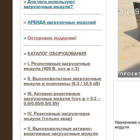
»
Для чего используют
нагрузочные модули?
»
АРЕНДА нагрузочных модулей
»
Осторожно подделки!
»
КАТАЛОГ ОБОРУДОВАНИЯ
»
I. Резистивные нагрузочные
модули (400 В, cos φ = 1)
»
II. Высоковольтные нагрузочные
модули и комплексы (6.3 / 10.5 кВ)
»
III. Активно-реактивные
нагрузочные модули (cos φ = 0,2 –
0.8/0.85/0.9/0.95)
»
IV. Реактивные нагрузочные
модули (только квар)
Назначение н
модуля
»
V. Высоковольтные активно-
реактивные нагрузочные модули