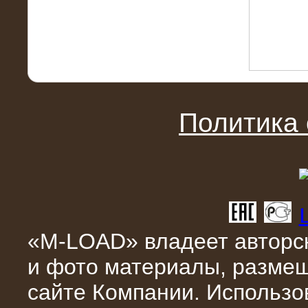
10.04.2015
Аренда нагрузочного модуля 4 МВт,
10 кВ
Политика
«M-LOAD» владеет авторск
и фото материалы, разме
28.02.2015
сайте Компании. Использо
Нагрузочные модули 700 кВт (4
штуки)