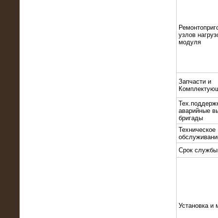
Ремонтоприг
узлов нагруз
модуля
10.10.2015
Высоковольтные нагрузочные
Запчасти и
модули 3 МВт и 6 МВт для нефтяной
Комплектую
компании
Тех.поддерж
аварийные в
бригады
Техническое
обслуживани
Срок службы
Установка и 
06.10.2015