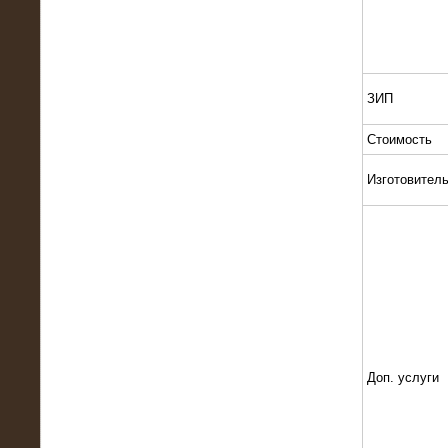
Поставка и монтаж нагрузочного
комплекса 18,5 МВт (6-10 кВ)
ЗИП
Стоимость
Изготовител
08.05.2015
Нагрузочный комплекс 18 МВт (6 кВ)
для газотурбинных генераторов
Доп. услуги