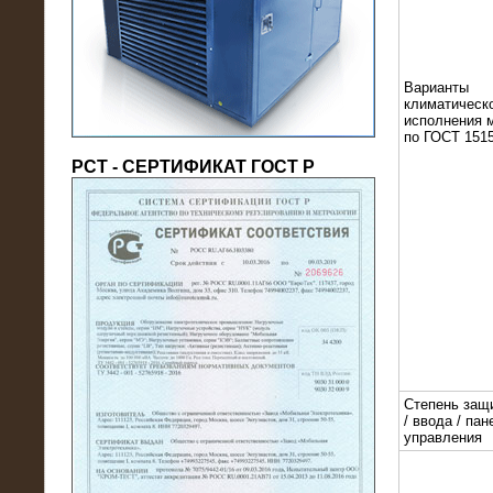
(напряжение 6/10 кВ)
Варианты
климатическ
исполнения 
по ГОСТ 1515
РСТ - СЕРТИФИКАТ ГОСТ Р
21.08.2016
На производственное предприятие
поставлены в аренду нагрузочные
модули 20 МВт (0,4 кВ)
Степень защ
/ ввода / пан
управления