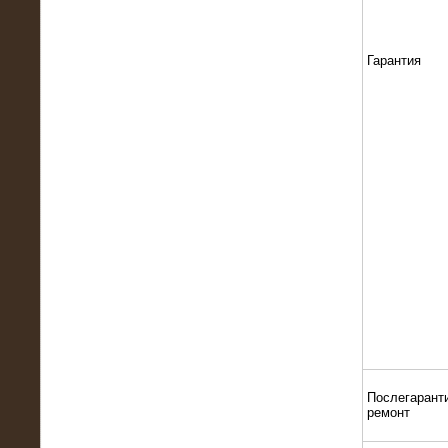
22.01.2016
Высоковольтный нагрузочный
модуль 10 МВт с напряжением 6-10
Гарантия
кВ
15.10.2015
Высоковольтный нагрузочный
комплекс 60 МВт (6-10 кВ)
Послегарант
ремонт