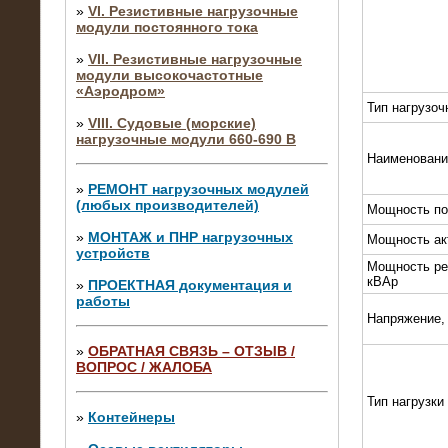
»
VI. Резистивные нагрузочные
модули постоянного тока
»
VII. Резистивные нагрузочные
модули высокочастотные
«Аэродром»
Тип нагрузоч
»
VIII. Судовые (морские)
нагрузочные модули 660-690 В
Наименовани
»
РЕМОНТ нагрузочных модулей
(любых производителей)
Мощность по
»
МОНТАЖ и ПНР нагрузочных
Мощность ак
устройств
Мощность ре
кВАр
»
ПРОЕКТНАЯ документация и
работы
Напряжение,
»
ОБРАТНАЯ СВЯЗЬ – ОТЗЫВ /
ВОПРОС / ЖАЛОБА
10.04.2015
Аренда нагрузочного модуля 4 МВт,
Тип нагрузки
10 кВ
»
Контейнеры