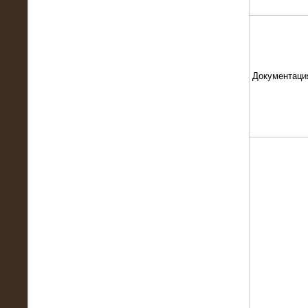
Документаци
13.02.2016
Нагрузочный комплекс 8 МВт (10
МВА)