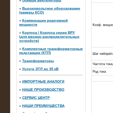
»
Осевые вентиляторы
»
Высоковольтное оборудование
(камеры КСО)
»
Компенсация реактивной
мощности
Коэф. мощно
»
Корпуса / Корпуса серии ВРУ
(для вводно-распределительных
устройств)
»
Комплектные трансформаторные
подстанции (КТП)
Шаг набора/
28.02.2015
Нагрузочные модули 700 кВт (4
»
Трансформаторы
штуки)
Частота тока
»
Услуги ЭТЛ до 35 кВ
Род тока
»
ИМПОРТНЫЕ АНАЛОГИ
»
НАШЕ ПРОИЗВОДСТВО
»
СЕРВИС ЦЕНТР
»
НАШИ ПРЕИМУЩЕСТВА