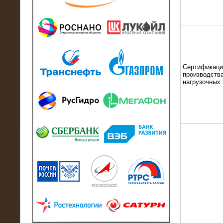
13.07.2018
Активно-реактивный нагрузочный
модуль в контейнере 2700 кВА на
Балтийский завод
Сертификаци
производства
нагрузочных
22.06.2017
Активно-реактивные нагрузочные
модули 15 МВт (21,5 МВА) На Кубок
конфедераций