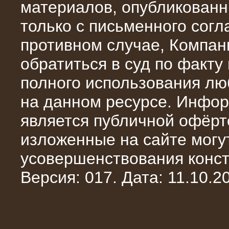
материалов, опубликованн
только с письменного сог
противном случае, Компан
обратиться в суд по факту
полного использования л
на данном ресурсе. Инфор
является публичной офёрт
10.10.2014
изложенные на сайте могут
Нагрузочный комплекс 20 МВт в 2
яруса (напряжение 6-10 кВ)
усовершенствования конст
Версия: 017. Дата: 11.10.20