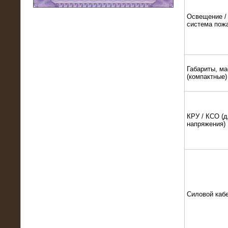
Освещение / 
11.03.2016
система пож
Нагрузочный модуль НМ-100-К2 для
DATA-центра
Габариты, ма
(компактные)
КРУ / КСО (д
напряжения)
02.03.2016
Нагрузочное устройство 400 кВт
(500 кВА) для сети АЗС
Силовой каб