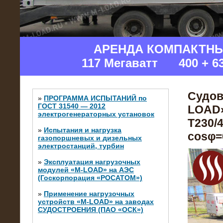
АРЕНДА КОМПАКТН
117 Мегаватт 400 + 6
Судов
»
ПРОГРАММА ИСПЫТАНИЙ по
ГОСТ 31540 — 2012
LOAD»
электрогенераторных установок
Т230/4
»
Испытания и нагрузка
cosφ=0
газопоршневых и дизельных
электростанций, турбин
»
Эксплуатация нагрузочных
модулей «M-LOAD» на АЭС
(Госкорпорация «РОСАТОМ»)
»
Применение нагрузочных
устройств «M-LOAD» на заводах
СУДОСТРОЕНИЯ (ПАО «ОСК»)