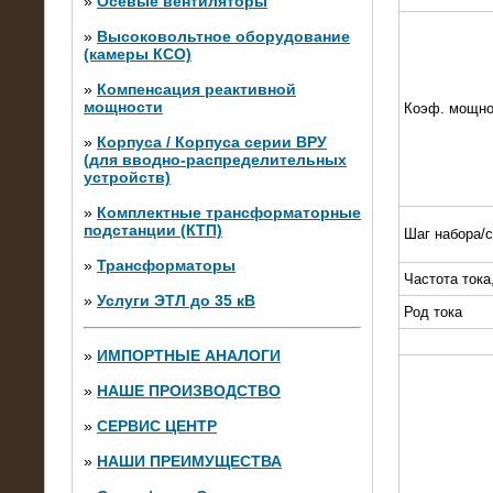
»
Осевые вентиляторы
»
Высоковольтное оборудование
(камеры КСО)
»
Компенсация реактивной
мощности
Коэф. мощно
»
Корпуса / Корпуса серии ВРУ
(для вводно-распределительных
устройств)
»
Комплектные трансформаторные
подстанции (КТП)
Шаг набора/
28.02.2015
Нагрузочные модули 700 кВт (4
»
Трансформаторы
штуки)
Частота тока
»
Услуги ЭТЛ до 35 кВ
Род тока
»
ИМПОРТНЫЕ АНАЛОГИ
»
НАШЕ ПРОИЗВОДСТВО
»
СЕРВИС ЦЕНТР
»
НАШИ ПРЕИМУЩЕСТВА