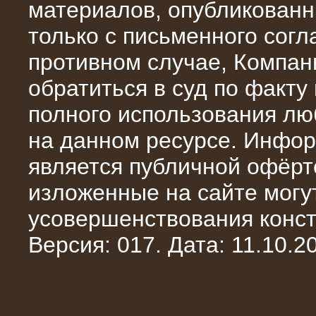
материалов, опубликованн
только с письменного сог
противном случае, Компан
обратиться в суд по факту
полного использования л
на данном ресурсе. Инфор
является публичной офёрт
10.10.2014
изложенные на сайте могут
Нагрузочный комплекс 20 МВт в 2
яруса (напряжение 6-10 кВ)
усовершенствования конст
Версия: 017. Дата: 11.10.20