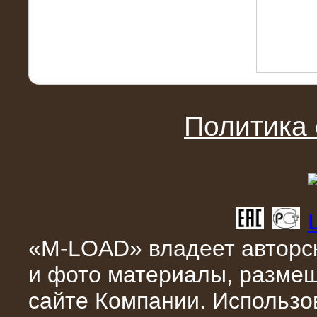
10.04.2015
Аренда нагрузочного модуля 4 МВт,
10 кВ
Политика
«M-LOAD» владеет авторск
и фото материалы, разме
28.02.2015
сайте Компании. Использо
Нагрузочные модули 700 кВт (4
штуки)