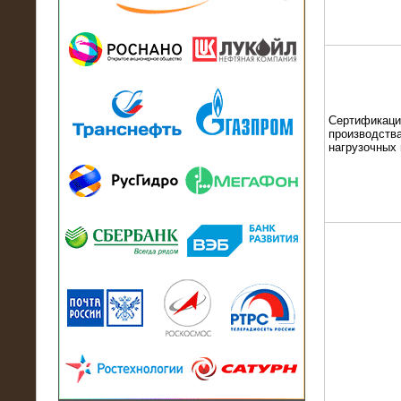
13.07.2018
Активно-реактивный нагрузочный
модуль в контейнере 2700 кВА на
Балтийский завод
Сертификаци
производства
нагрузочных
22.06.2017
Активно-реактивные нагрузочные
модули 15 МВт (21,5 МВА) На Кубок
конфедераций