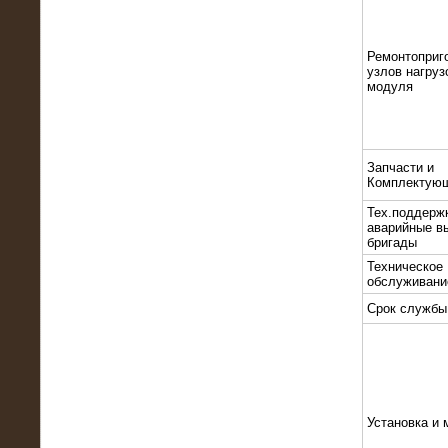
Ремонтоприг
узлов нагруз
модуля
10.10.2015
Высоковольтные нагрузочные
Запчасти и
модули 3 МВт и 6 МВт для нефтяной
Комплектую
компании
Тех.поддерж
аварийные в
бригады
Техническое
обслуживани
Срок службы
Установка и 
06.10.2015