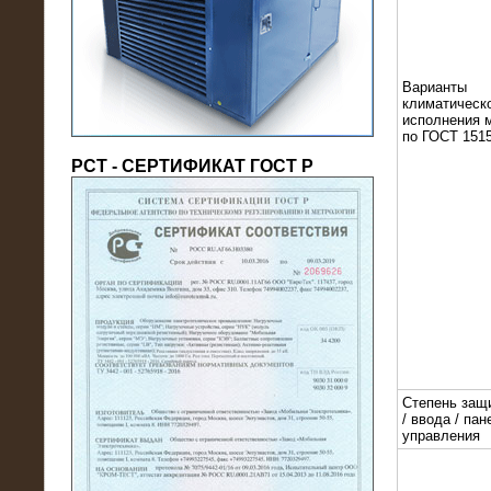
(напряжение 6/10 кВ)
Варианты
климатическ
исполнения 
по ГОСТ 1515
РСТ - СЕРТИФИКАТ ГОСТ Р
21.08.2016
На производственное предприятие
поставлены в аренду нагрузочные
модули 20 МВт (0,4 кВ)
Степень защ
/ ввода / пан
управления