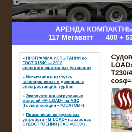
АРЕНДА КОМПАКТН
117 Мегаватт 400 + 6
Судов
»
ПРОГРАММА ИСПЫТАНИЙ по
ГОСТ 31540 — 2012
LOAD»
электрогенераторных установок
Т230/4
»
Испытания и нагрузка
cosφ=0
газопоршневых и дизельных
электростанций, турбин
»
Эксплуатация нагрузочных
модулей «M-LOAD» на АЭС
(Госкорпорация «РОСАТОМ»)
»
Применение нагрузочных
устройств «M-LOAD» на заводах
СУДОСТРОЕНИЯ (ПАО «ОСК»)