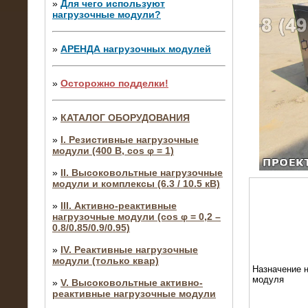
»
Для чего используют
нагрузочные модули?
»
АРЕНДА нагрузочных модулей
»
Осторожно подделки!
»
КАТАЛОГ ОБОРУДОВАНИЯ
»
I. Резистивные нагрузочные
модули (400 В, cos φ = 1)
»
II. Высоковольтные нагрузочные
модули и комплексы (6.3 / 10.5 кВ)
»
III. Активно-реактивные
нагрузочные модули (cos φ = 0,2 –
0.8/0.85/0.9/0.95)
»
IV. Реактивные нагрузочные
модули (только квар)
Назначение н
модуля
»
V. Высоковольтные активно-
реактивные нагрузочные модули