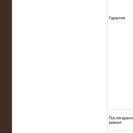
22.01.2016
Высоковольтный нагрузочный
модуль 10 МВт с напряжением 6-10
Гарантия
кВ
15.10.2015
Высоковольтный нагрузочный
комплекс 60 МВт (6-10 кВ)
Послегарант
ремонт