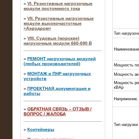
»
VI. Резистивные нагрузочные
модули постоянного тока
»
VII. Резистивные нагрузочные
модули высокочастотные
«Аэродром»
Тип нагрузоч
»
VIII. Судовые (морские)
нагрузочные модули 660-690 В
Наименовани
»
РЕМОНТ нагрузочных модулей
(любых производителей)
Мощность по
»
МОНТАЖ и ПНР нагрузочных
Мощность ак
устройств
Мощность ре
кВАр
»
ПРОЕКТНАЯ документация и
работы
Напряжение,
»
ОБРАТНАЯ СВЯЗЬ – ОТЗЫВ /
ВОПРОС / ЖАЛОБА
10.04.2015
Аренда нагрузочного модуля 4 МВт,
Тип нагрузки
10 кВ
»
Контейнеры