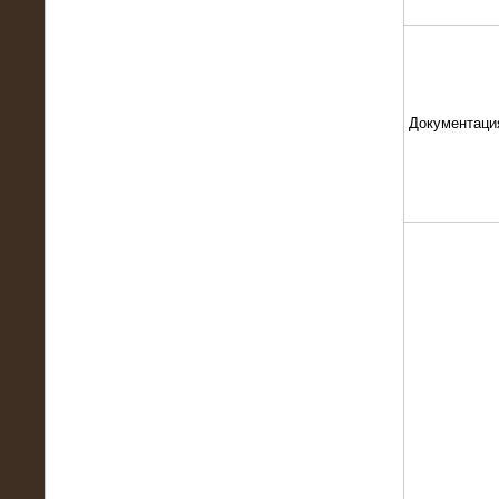
Документаци
13.02.2016
Нагрузочный комплекс 8 МВт (10
МВА)