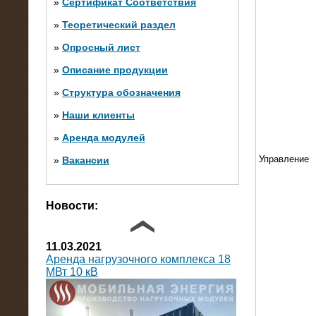
»
Сертификат Соответствия
»
Теоретический раздел
10.10.2014
»
Опросный лист
Нагрузочный комплекс 20 МВт в 2
яруса (напряжение 6-10 кВ)
»
Описание продукции
»
Структура обозначения
»
Наши клиенты
»
Аренда модулей
Управление
»
Вакансии
Фото галерея
Новости:
11.03.2021
Аренда нагрузочного комплекса 18
МВт 10 кВ