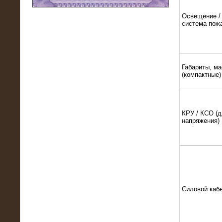
Освещение / 
11.03.2016
система пож
Нагрузочный модуль НМ-100-К2 для
DATA-центра
Габариты, ма
(компактные)
КРУ / КСО (д
напряжения)
02.03.2016
Нагрузочное устройство 400 кВт
(500 кВА) для сети АЗС
Силовой каб