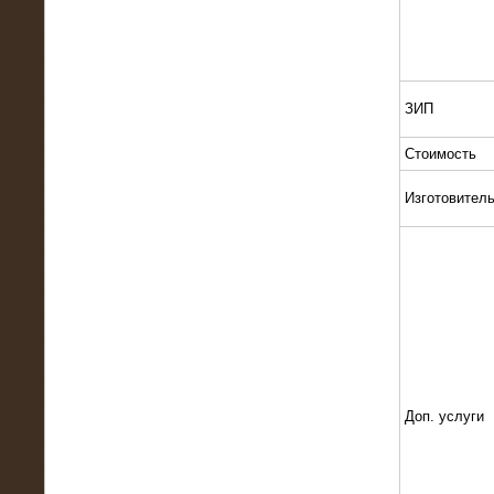
Поставка и монтаж нагрузочного
комплекса 18,5 МВт (6-10 кВ)
ЗИП
Стоимость
Изготовител
08.05.2015
Нагрузочный комплекс 18 МВт (6 кВ)
для газотурбинных генераторов
Доп. услуги